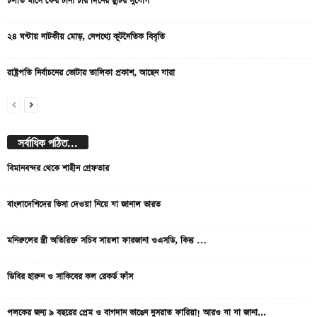
চলতি মাসে ফের টানা চার দিনের ছুটির সুযোগ
২৪ ঘণ্টায় নাটকীয় মোড়, নেপথ্যে কূটনৈতিক বিবৃতি
রাষ্ট্রপতি নির্বাচনের ভোটার তালিকা প্রকাশ, আছেন যারা
সর্বাধিক পঠিত...
বিমানবন্দর থেকে শাহীন গ্রেফতার
বাংলাদেশিদের ভিসা দেওয়া নিয়ে যা জানাল ভারত
মনিরুলের স্ত্রী অতিরিক্ত সচিব সায়লা ফারজানা ওএসডি, কিন্তু …
ডিবির হারুন ও সাকিবের কল রেকর্ড ফাঁস
পলকের জন্য ৯ বছরের প্রেম ও বাগদান ভাঙেন নুসরাত ফারিয়া! আরও যা যা জানা...