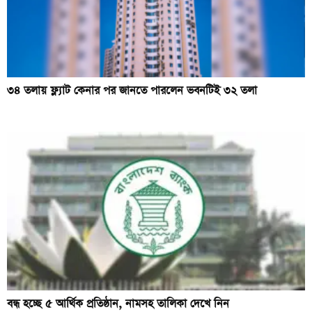
৩৪ তলায় ফ্ল্যাট কেনার পর জানতে পারলেন ভবনটিই ৩২ তলা
বন্ধ হচ্ছে ৫ আর্থিক প্রতিষ্ঠান, নামসহ তালিকা দেখে নিন