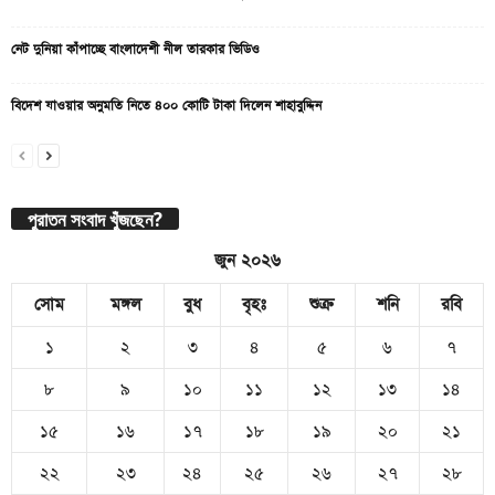
নেট দুনিয়া কাঁপাচ্ছে বাংলাদেশী নীল তারকার ভিডিও
বিদেশ যাওয়ার অনুমতি নিতে ৪০০ কোটি টাকা দিলেন শাহাবুদ্দিন
পুরাতন সংবাদ খুঁজছেন?
জুন ২০২৬
সোম
মঙ্গল
বুধ
বৃহঃ
শুক্র
শনি
রবি
১
২
৩
৪
৫
৬
৭
৮
৯
১০
১১
১২
১৩
১৪
১৫
১৬
১৭
১৮
১৯
২০
২১
২২
২৩
২৪
২৫
২৬
২৭
২৮