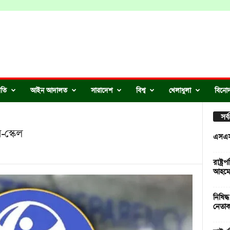
ীতি
আইন আদালত
সারাদেশ
বিশ্ব
খেলাধুলা
বিনো
সর
-স্কেল
এসএসস
রাষ্ট্
আহমে
নিষিদ্
নেতাক