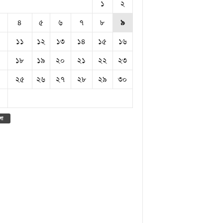
১
২
৪
৫
৬
৭
৮
৯
১১
১২
১৩
১৪
১৫
১৬
১৮
১৯
২০
২১
২২
২৩
২৫
২৬
২৭
২৮
২৯
৩০
লা