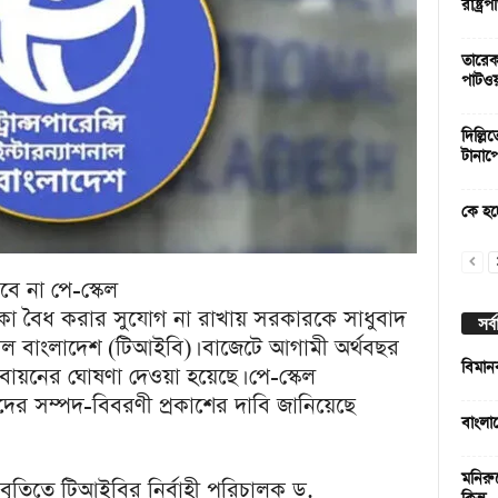
রাষ্ট্
তারেক 
পাটওয়
দিল্লি
টানাপ
কে হচ্ছ
ে না পে-স্কেল
াকা বৈধ করার সুযোগ না রাখায় সরকারকে সাধুবাদ
সর্
যাশনাল বাংলাদেশ (টিআইবি)। বাজেটে আগামী অর্থবছর
বিমান
তবায়নের ঘোষণা দেওয়া হয়েছে। পে-স্কেল
রীদের সম্পদ-বিবরণী প্রকাশের দাবি জানিয়েছে
বাংলা
মনিরু
বৃতিতে টিআইবির নির্বাহী পরিচালক ড.