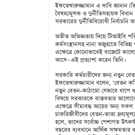
a
ইফতেখারুজ্জামান এ দাবি জানান। তি
i
বৈষম্যমূলক ও দুর্নীতিসহায়ক বিধান
n
m
সরকারের দুর্নীতিবিরোধী নির্বাচনি অঙ্গ
e
n
অতীত অভিজ্ঞতায় দিয়ে টিআইবি পরি
t
কর্মসংস্থানসহ নানা অজুহাতে বিভিন্
এক্ষেত্রে কোনোভাবেই বাজেটে কা
আসে—এই প্রত্যাশা করেন তিনি।
সরকারি কর্মচারীদের জন্য নতুন ব
ইফতেখারুজ্জামান বলেন, ‘বেতন কম
নতুন বেতন-কাঠামো যেভাবে ধাপে ধাপ
বিষয়ে সরকারকে বাস্তবতার আলোক
এক্ষেত্রে সীমাবদ্ধ আয়ের অন্য স
চাকরিজীবীদের বেতন-ভাতা দ্রব্যমূল্য 
হলে, তাদের সর্বোচ্চ পেশাগত উৎকর্ষ 
বছরের ব্যবধানে আর্থিক সক্ষমতার কঠি