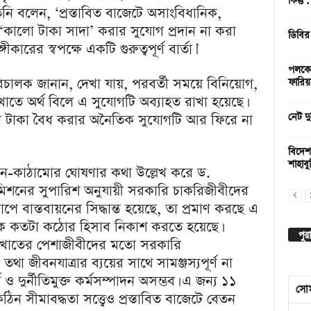
কিন্তু
নি বলেন, ‘প্রস্তাবিত বাজেটে অসাংবিধানিক,
 ‘কালো টাকা সাদা’ করার সুযোগ প্রদান না করা
ডিবির
ীকারের স্বপক্ষে একটি গুরুত্বপূর্ণ বার্তা।’
পলকের
চালক জানান, দেখা যায়, পরবর্তী সময়ে বিনিয়োগ,
ফারিয়
ন খাতে অর্থ বিলে এ সুযোগটি অব্যাহত রাখা হয়েছে।
লো টাকা বৈধ করার অনৈতিক সুযোগটি আর ফিরে না
নেট দু
বিদেশ
শাহাবুদ
েতন-কাঠামোর ঘোষণার কথা উল্লেখ করে ড.
িশনের সুপারিশ অনুযায়ী সরকারি চাকরিজীবীদের
ে বাস্তবায়নের সিদ্ধান্ত হয়েছে, তা প্রমাণ করছে এ
ে কতটা কঠোর হিসাব নিকাশ করতে হয়েছে।
পুর
কল খাতের পেশাজীবীদের মতো সরকারি
তথা জীবনযাত্রার ব্যয়ের সাথে সামঞ্জস্যপূর্ণ না
ও দুর্নীতিমুক্ত কর্মসম্পাদন অসম্ভব। এ জন্য ১১
সো
ন সীমাবদ্ধতা সত্ত্বেও প্রস্তাবিত বাজেটে বেতন