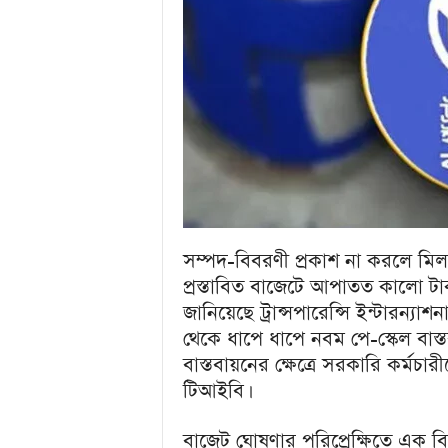
u
l
a
r
B
a
n
g
l
a
N
e
সম্পদ-বিবরণী প্রকাশ না করলে মিলব
w
s
প্রস্তাবিত বাজেটে আপাতত কালো ট
&
জানিয়েছে ট্রান্সপারেন্সি ইন্টারন্
E
থেকে ধাপে ধাপে নবম পে-স্কেল বাস্
n
বাস্তবায়নের ক্ষেত্রে সরকারি কর্মচা
t
টিআইবি।
e
r
t
বাজেট ঘোষণার পরিপ্রেক্ষিতে এক বি