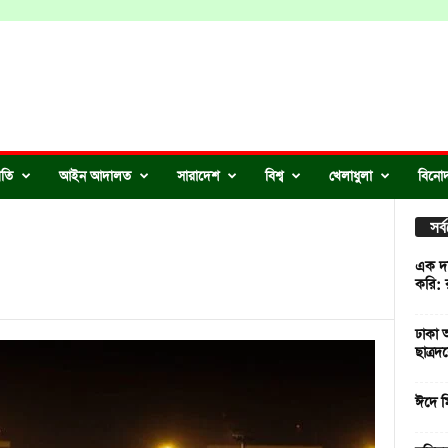
ীতি
আইন আদালত
সারাদেশ
বিশ্ব
খেলাধুলা
বিনো
সর
এক দফ
করি: 
ঢাকা আ
ছাত্রদ
ঈদে মি