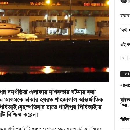
মন্ত্র
ঢাকায় 
মির্জা
এই র
সর্
বাংলা
ের বনখঁড়িয়া এলাকায় নাশকতার ঘটনায় করা
হীন আলমকে ঢাকার হযরত শাহজালাল আন্তর্জাতিক
মনিরু
কিন্তু
পিবিআই। বৃহস্পতিবার রাতে গাজীপুর পিবিআই’র
টি নিশ্চিত করেন।
ডিবির
সময় গাজীপুর সিটি করপোরেশনের ১৯ নম্বর ওয়ার্ড কাউন্সিলর