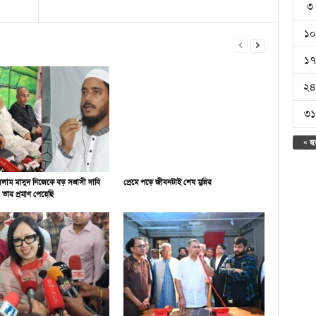
৩
১০
১৭
২৪
৩১
« জু
াম মাসুদ নিজেকে বড় সন্ত্রাসী দাবি
প্রেমে পড়ে জীবনটাই শেষ মুন্নির
তার প্রমাণ পেয়েছি