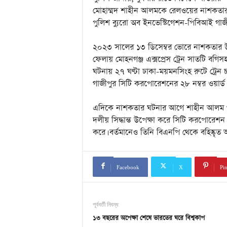
a
মোহাম্মদ শাহীন আলমকে রেলওয়ের নাশকতার ম
i
n
পুলিশ ব্যুরো অব ইনভেস্টিগেশন-পিবিআই গাজ
m
e
২০২৩ সালের ১৩ ডিসেম্বর ভোরে নাশকতার উদ
n
ফেলায় মোহনগঞ্জ এক্সপ্রেস ট্রেন সাতটি ব
t
ঘটনায় ২৭ ঘণ্টা ঢাকা-ময়মনসিংহ রুটে ট্রেন 
গাজীপুর সিটি করপোরেশনের ২৮ নম্বর ওয়ার্
এদিকে নাশকতার ঘটনার আগে শাহীন আলম গাজ
দলীয় সিদ্ধান্ত উপেক্ষা করে সিটি করপোরেশন ন
করে। বর্তমানেও তিনি বিএনপি থেকে বহিষ্কৃত
Facebook
X
Pin
পূর্ববর্তী নিবন্ধ
১৩ বছরের অপেক্ষা শেষে ভারতের ঘরে বিশ্বকাপ