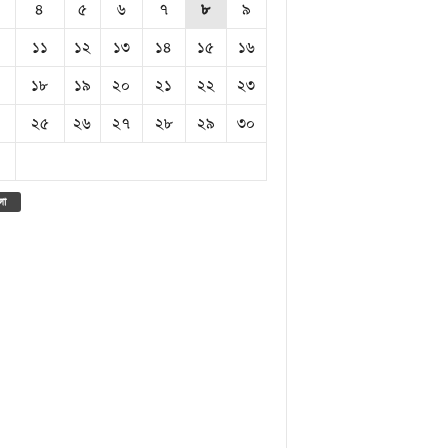
৪
৫
৬
৭
৮
৯
১১
১২
১৩
১৪
১৫
১৬
১৮
১৯
২০
২১
২২
২৩
২৫
২৬
২৭
২৮
২৯
৩০
লা