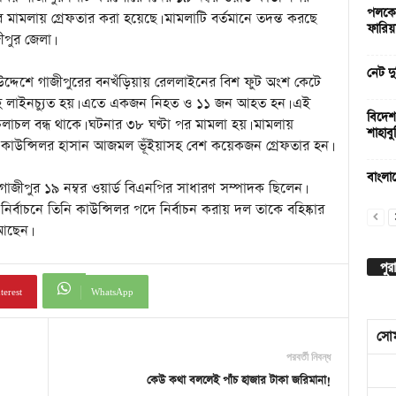
পলকের
ামলায় গ্রেফতার করা হয়েছে। মামলাটি বর্তমানে তদন্ত করছে
ফারিয়
ীপুর জেলা।
নেট দু
্দেশে গাজীপুরের বনখঁড়িয়ায় রেললাইনের বিশ ফুট অংশ কেটে
গিসহ লাইনচ্যুত হয়। এতে একজন নিহত ও ১১ জন আহত হন। এই
বিদেশ
চলাচল বন্ধ থাকে। ঘটনার ৩৮ ঘণ্টা পর মামলা হয়। মামলায়
শাহাবুদ
ড কাউন্সিলর হাসান আজমল ভূঁইয়াসহ বেশ কয়েকজন গ্রেফতার হন।
বাংলাদ
ীপুর ১৯ নম্বর ওয়ার্ড বিএনপির সাধারণ সম্পাদক ছিলেন।
ির্বাচনে তিনি কাউন্সিলর পদে নির্বাচন করায় দল তাকে বহিষ্কার
 আছেন।
পুর
terest
WhatsApp
সো
পরবর্তী নিবন্ধ
কেউ কথা বললেই পাঁচ হাজার টাকা জরিমানা!