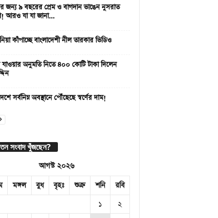
 জন্য ৯ বছরের প্রেম ও বাগদান ভাঙেন নুসরাত
া! আরও যা যা জানা...
নিয়া কাঁপাচ্ছে বাংলাদেশী নীল তারকার ভিডিও
 যাওয়ার অনুমতি নিতে ৪০০ কোটি টাকা দিলেন
্দিন
েশে সর্বনিম্ন অবস্থানে পৌঁছেছে স্বর্ণের দাম!
াতন সংবাদ খুঁজছেন?
আগস্ট ২০২৬
ম
মঙ্গল
বুধ
বৃহঃ
শুক্র
শনি
রবি
১
২