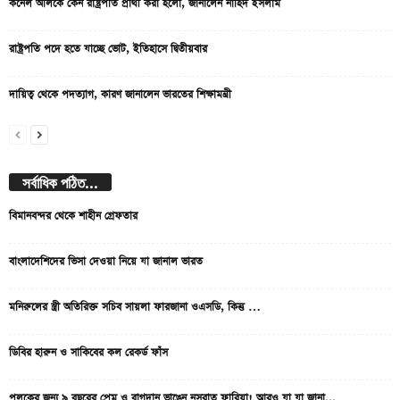
কর্নেল অলিকে কেন রাষ্ট্রপতি প্রার্থী করা হলো, জানালেন নাহিদ ইসলাম
রাষ্ট্রপতি পদে হতে যাচ্ছে ভোট, ইতিহাসে দ্বিতীয়বার
দায়িত্ব থেকে পদত্যাগ, কারণ জানালেন ভারতের শিক্ষামন্ত্রী
সর্বাধিক পঠিত...
বিমানবন্দর থেকে শাহীন গ্রেফতার
বাংলাদেশিদের ভিসা দেওয়া নিয়ে যা জানাল ভারত
মনিরুলের স্ত্রী অতিরিক্ত সচিব সায়লা ফারজানা ওএসডি, কিন্তু …
ডিবির হারুন ও সাকিবের কল রেকর্ড ফাঁস
পলকের জন্য ৯ বছরের প্রেম ও বাগদান ভাঙেন নুসরাত ফারিয়া! আরও যা যা জানা...