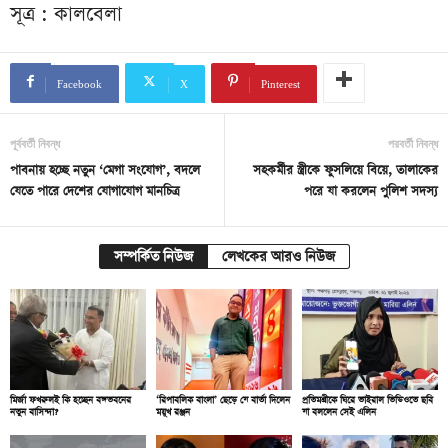
সূত্র : কালবেলা
Facebook
X
Pinterest
পূর্ববর্তী নিবন্ধ
পরবর্তী নিবন্ধ
পাবনায় হচ্ছে নতুন ‘মেগা সংযোগ’, বদলে
সহকর্মীর স্ত্রীকে ফুসলিয়ে বিয়ে, তালাকের
যেতে পারে দেশের যোগাযোগ মানচিত্র
পরে যা করলেন পুলিশ সদস্য
সম্পর্কিত নিউজ
লেখকের আরও নিউজ
মির্জা ফখরুলই কি হচ্ছেন বঙ্গভবনের
‘রিপাবলিক বাংলা’ ছেড়ে যে বার্তা দিলেন
প্রতিমন্ত্রীকে ঘিরে ভাইরাল ভিডিওতে ছবি
নতুন বাসিন্দা?
ময়ূখ রঞ্জন
যা বললেন সেই এলিন