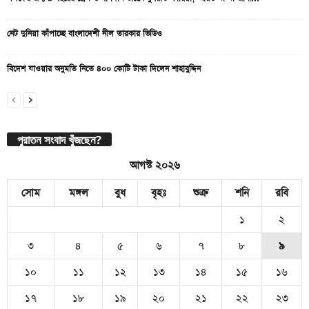
নেট দুনিয়া কাঁপাচ্ছে বাংলাদেশী নীল তারকার ভিডিও
বিদেশ যাওয়ার অনুমতি নিতে ৪০০ কোটি টাকা দিলেন শাহাবুদ্দিন
পুরাতন সংবাদ খুঁজছেন?
আগস্ট ২০২৬
সোম
মঙ্গল
বুধ
বৃহঃ
শুক্র
শনি
রবি
১
২
৩
৪
৫
৬
৭
৮
৯
১০
১১
১২
১৩
১৪
১৫
১৬
১৭
১৮
১৯
২০
২১
২২
২৩