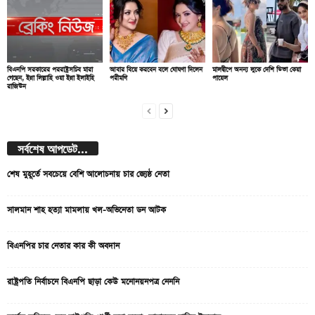
বিএনপি সরকারের পররাষ্ট্রসচিব মারা
আবার বিয়ে করবেন বলে ঘোষণা দিলেন
মালদ্বীপে অনন্য লুকে দেশি ডিভা কেয়া
গেছেন, ইন্না লিল্লাহি ওয়া ইন্না ইলাইহি
পরীমণি
পায়েল
রাজিউন
সর্বশেষ আপডেট...
শেষ মুহূর্তে সবচেয়ে বেশি আলোচনায় চার জ্যেষ্ঠ নেতা
সালমান শাহ হত্যা মামলায় খল-অভিনেতা ডন আটক
বিএনপির চার নেতার কার কী অবদান
রাষ্ট্রপতি নির্বাচনে বিএনপি ছাড়া কেউ মনোনয়নপত্র নেননি