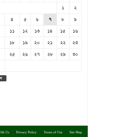
১
২
৪
৫
৬
৭
৮
৯
১১
১২
১৩
১৪
১৫
১৬
১৮
১৯
২০
২১
২২
২৩
২৫
২৬
২৭
২৮
২৯
৩০
লা
ith Us
Privacy Policy
Terms of Use
Site Map