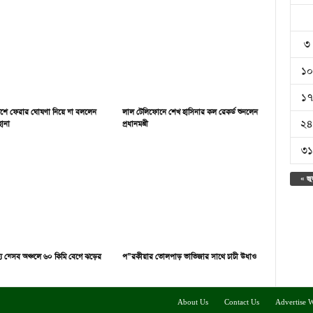
৩
১০
১৭
েশে ফেরার ঘোষণা নিয়ে যা বললেন
লাল টেলিফোনে শেখ হাসিনার কল রেকর্ড শুনলেন
২৪
ানা
প্রধানমন্ত্রী
৩১
« জু
ধ্যে যেসব অঞ্চলে ৬০ কিমি বেগে ঝড়ের
প”রকীয়ার তোলপাড় ভাতিজার সাথে চাচী উধাও
About Us
Contact Us
Advertise W