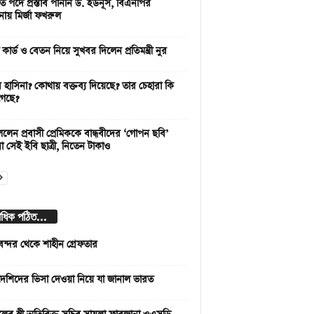
রপতি পদে প্রস্তাব পাননি ড. ইউনূস, বিএনপির
নায় মির্জা ফখরুল
ী কার্ড ও বেতন নিয়ে সুখবর দিলেন প্রতিমন্ত্রী নুর
 হাসিনা? কোথায় বক্তব্য দিয়েছে? তার চেহারা কি
গেছে?
ললেন প্রবাসী প্রেমিককে বান্ধবীদের ‘গোপন ছবি’
ো সেই ইবি ছাত্রী, নিতেন টাকাও
বাধিক পঠিত...
বন্দর থেকে শাহীন গ্রেফতার
দেশিদের ভিসা দেওয়া নিয়ে যা জানাল ভারত