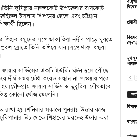
রাষ্ট্
ন। তিনি কুমিল্লার নাঙ্গলকোট উপজেলার রায়কোট
বিবেচ
র জহিরুল ইসলাম শিপনের ছেলে এবং চট্টগ্রাম
প্রবাস
্ষার্থী ছিলেন।
কিসের
পুরে শিহাব বন্ধুদের সঙ্গে ডাকাতিয়া নদীর পাড়ে ঘুরতে
দেখা 
রবল স্রোতে তিনি তলিয়ে যান। সঙ্গে থাকা বন্ধুরা
।
মুখ খু
পাঠান
 ফায়ার সার্ভিসের একটি ইউনিট ঘটনাস্থলে পৌঁছে
তবে দীর্ঘ সময় চেষ্টা করেও সন্ধান না পাওয়ায় পরে
হয়। চৌদ্দগ্রাম ফায়ার সার্ভিস ও ডুবুরিরা যৌথভাবে
ন, কিন্তু কোনো খোঁজ মেলেনি।
সর্
বিমান
িত রাখা হয়। শনিবার সকালে পুনরায় উদ্ধার কাজ
ুরিপানার নিচ থেকে শিহাবের মরদেহ উদ্ধার করা
বাংলা