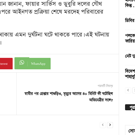
মনিরু
ন জানান, ফায়ার সার্ভিস ও ডুবুরি দলের যৌথ
কিন্তু
 পরে আইনগত প্রক্রিয়া শেষে মরদেহ পরিবারের
ডিবির
ত থাকায় এমন দুর্ঘটনা ঘটে থাকতে পারে। এই ঘটনায়
পলকের
ফারিয়
নেট দু
terest
WhatsApp
বিদেশ
শাহাবুদ
পরবর্তী নিবন্ধ
স্বামীর পর গ্রেপ্তার শাশুড়িও, মৃত্যুর আগের ৪০ মিনিট কী ঘটেছিল
অভিনেত্রীর সঙ্গে?
পুর
সো