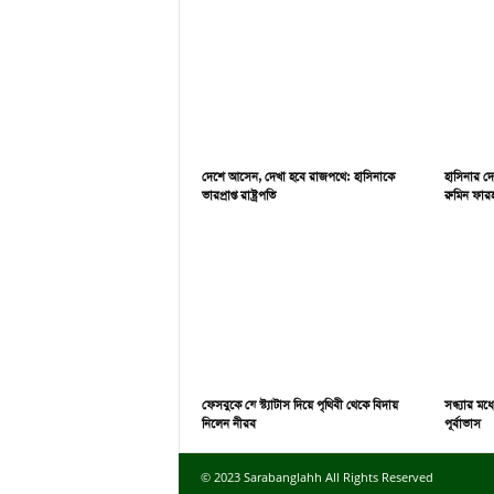
দেশে আসেন, দেখা হবে রাজপথে: হাসিনাকে
হাসিনার দ
ভারপ্রাপ্ত রাষ্ট্রপতি
রুমিন ফারহ
ফেসবুকে যে স্ট্যাটাস দিয়ে পৃথিবী থেকে বিদায়
সন্ধ্যার ম
নিলেন নীরব
পূর্বাভাস
© 2023 Sarabanglahh All Rights Reserved