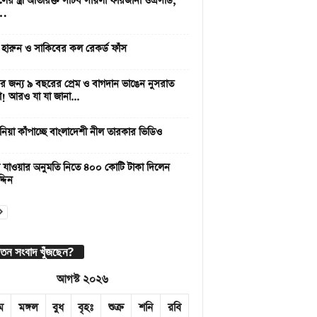
লের স্ত্রী অতিরিক্ত সচিব সায়লা ফারজানা ওএসডি,
 …
 হারুন ও সাকিবের কল রেকর্ড ফাঁস
 জন্য ৯ বছরের প্রেম ও বাগদান ভাঙেন নুসরাত
া! আরও যা যা জানা...
নিয়া কাঁপাচ্ছে বাংলাদেশী নীল তারকার ভিডিও
 যাওয়ার অনুমতি নিতে ৪০০ কোটি টাকা দিলেন
্দিন
াতন সংবাদ খুঁজছেন?
আগস্ট ২০২৬
ম
মঙ্গল
বুধ
বৃহঃ
শুক্র
শনি
রবি