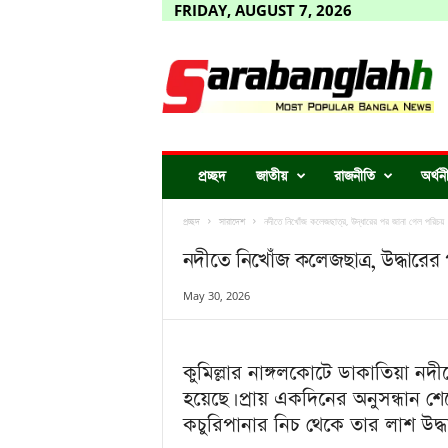
FRIDAY, AUGUST 7, 2026
S
a
r
a
b
a
n
প্রচ্ছদ
জাতীয়
রাজনীতি
অর্থন
g
l
নদীতে নিখোঁজ কলেজছাত্র, উদ্ধারের পর জানা গেল পরিচয়
প্রচ্ছদ
সারাদেশ
a
h
নদীতে নিখোঁজ কলেজছাত্র, উদ্ধারে
h
–
May 30, 2026
M
o
s
কুমিল্লার নাঙ্গলকোটে ডাকাতিয়া নদ
t
P
হয়েছে। প্রায় একদিনের অনুসন্ধান 
o
কচুরিপানার নিচ থেকে তার লাশ উদ্ধ
p