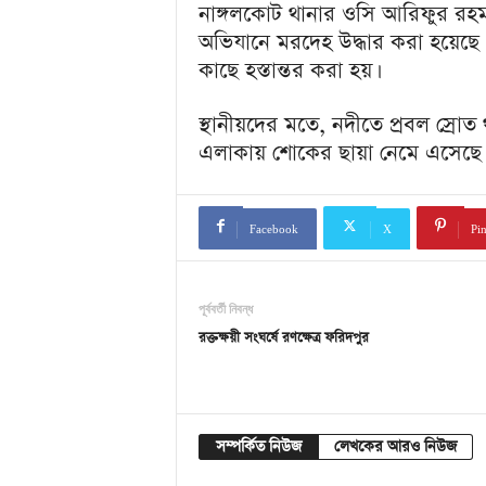
a
নাঙ্গলকোট থানার ওসি আরিফুর রহমা
i
অভিযানে মরদেহ উদ্ধার করা হয়েছে।
n
কাছে হস্তান্তর করা হয়।
m
e
n
স্থানীয়দের মতে, নদীতে প্রবল স্রো
t
এলাকায় শোকের ছায়া নেমে এসেছে।
Facebook
X
Pin
পূর্ববর্তী নিবন্ধ
রক্তক্ষয়ী সংঘর্ষে রণক্ষেত্র ফরিদপুর
সম্পর্কিত নিউজ
লেখকের আরও নিউজ