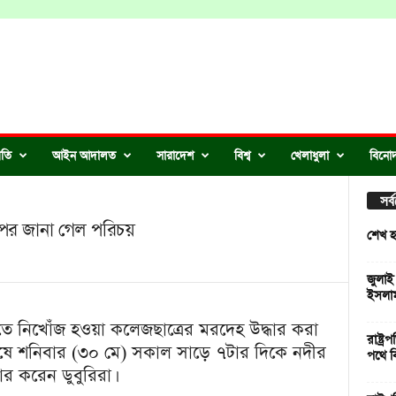
ীতি
আইন আদালত
সারাদেশ
বিশ্ব
খেলাধুলা
বিনো
সর
র পর জানা গেল পরিচয়
শেখ হ
জুলাই
ইসলা
ীতে নিখোঁজ হওয়া কলেজছাত্রের মরদেহ উদ্ধার করা
রাষ্ট্
শেষে শনিবার (৩০ মে) সকাল সাড়ে ৭টার দিকে নদীর
পথে ব
ার করেন ডুবুরিরা।