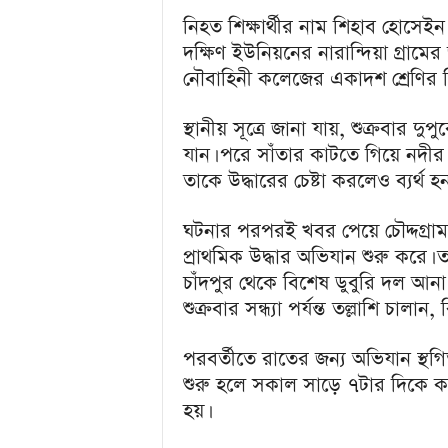
u
নিহত শিক্ষার্থীর নাম শিহাব হোসেই
l
দক্ষিণ ইউনিয়নের নারান্দিয়া গ্রামে
a
r
নৌবাহিনী কলেজের একাদশ শ্রেণির শিক
B
a
স্থানীয় সূত্রে জানা যায়, শুক্রবার দু
n
যান। পরে সাঁতার কাটতে গিয়ে নদীর প্
g
তাকে উদ্ধারের চেষ্টা করলেও ব্যর্থ হন
l
a
N
ঘটনার পরপরই খবর পেয়ে চৌদ্দগ্রাম
e
প্রাথমিক উদ্ধার অভিযান শুরু করে। 
w
চাঁদপুর থেকে বিশেষ ডুবুরি দল আনা 
s
&
শুক্রবার সন্ধ্যা পর্যন্ত তল্লাশি চালা
E
n
পরবর্তীতে রাতের জন্য অভিযান স্থগ
t
শুরু হলে সকাল সাড়ে ৭টার দিকে কচ
e
হয়।
r
t