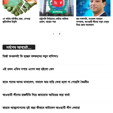
২৪ ঘণ্টায় নাটকীয় মোড়, নেপথ্যে
রাষ্ট্রপতি নির্বাচনের ভোটার তালিকা
জয় সভাপতি, নওফেল সাধারণ
কূটনৈতিক বিবৃতি
প্রকাশ, আছেন যারা
সম্পাদক, আওয়ামী লীগের নতুন নেতৃত্ব
নিয়ে জোর আলোচনা
সর্বশেষ আপডেট...
মির্জা ফখরুলই কি হচ্ছেন বঙ্গভবনের নতুন বাসিন্দা?
এই রকম এতিম দশায় ওপেন করা হইলো কেন
রাতে গানের আসর মাতালেন, সকালে আর বাড়ি ফেরা হলো না পেহেলি ভৈরবীর
আওয়ামী লীগের রাজনীতি নিয়ে জামায়াত আমিরের কড়া বার্তা
ভারতে আত্মগোপনের দুই বছর কীভাবে কাটালেন আওয়ামী লীগ নেতারা