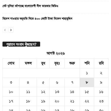
নেট দুনিয়া কাঁপাচ্ছে বাংলাদেশী নীল তারকার ভিডিও
বিদেশ যাওয়ার অনুমতি নিতে ৪০০ কোটি টাকা দিলেন শাহাবুদ্দিন
পুরাতন সংবাদ খুঁজছেন?
আগস্ট ২০২৬
সোম
মঙ্গল
বুধ
বৃহঃ
শুক্র
শনি
রবি
১
২
৩
৪
৫
৬
৭
৮
৯
১০
১১
১২
১৩
১৪
১৫
১৬
১৭
১৮
১৯
২০
২১
২২
২৩
২৪
২৫
২৬
২৭
২৮
২৯
৩০