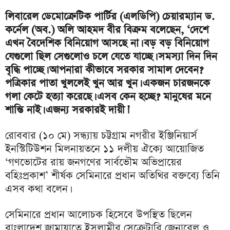
লিবারেল ডেমোক্রেটিক পার্টির (এলডিপি) চেয়ারম্যান ড.
কর্নেল (অব.) অলি আহমদ বীর বিক্রম বলেছেন, ‘দেশে
এখন বৈদেশিক বিনিয়োগ আসছে না। বড় বড় বিনিয়োগ
যেগুলো ছিল সেগুলোও চলে যেতে যাচ্ছে। সমস্যা দিন দিন
বৃদ্ধি পাচ্ছে। আপনারা কীভাবে সরকার সামাল দেবেন?
পত্রিকার পাতা খুললেই খুন আর খুন। একজন চারজনকে
গলা কেটে হত্যা করেছে। এসব কেন হচ্ছে? মানুষের মনে
শান্তি নাই। এজন্য সরকারই দায়ী।’
রোববার (১০ মে) সন্ধ্যায় চট্টগ্রাম নগরীর ইঞ্জিনিয়ার্স
ইনস্টিটিউশন মিলনায়তনে ১১ দলীয় ঐক্যে আয়োজিত
‘গণভোটের রায় জনগণের সার্বভৌম অভিপ্রায়ের
বহিঃপ্রকাশ’ শীর্ষক সেমিনারে প্রধান অতিথির বক্তব্যে তিনি
এসব কথা বলেন।
সেমিনারে প্রধান আলোচক হিসেবে উপস্থিত ছিলেন
বাংলাদেশ জামায়াতে ইসলামীর সেক্রেটারি জেনারেল ও