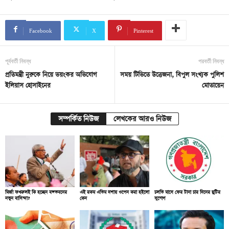
Facebook
X
Pinterest
পূর্ববর্তী নিবন্ধ
পরবর্তী নিবন্ধ
প্রতিমন্ত্রী নুরুকে নিয়ে ভয়ংকর অভিযোগ
সময় টিভিতে উত্তেজনা, বিপুল সংখ্যক পুলিশ
ইলিয়াস হোসাইনের
মোতায়েন
সম্পর্কিত নিউজ
লেখকের আরও নিউজ
মির্জা ফখরুলই কি হচ্ছেন বঙ্গভবনের
এই রকম এতিম দশায় ওপেন করা হইলো
চলতি মাসে ফের টানা চার দিনের ছুটির
নতুন বাসিন্দা?
কেন
সুযোগ