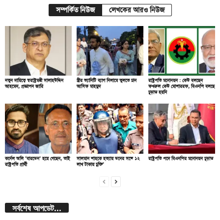
সম্পর্কিত নিউজ
লেখকের আরও নিউজ
নতুন দায়িত্বে স্বরাষ্ট্রমন্ত্রী সালাহউদ্দিন
স্ত্রীর ভ্যানিটি ব্যাগ নিলামে তুলতে চান
রাষ্ট্রপতি মনোনয়ন : কেউ বলছেন
আহমেদ, প্রজ্ঞাপন জারি
আসিফ মাহমুদ
ফখরুল কেউ মোশাররফ, বিএনপি বলছে
চূড়ান্ত হয়নি
কর্নেল অলি ‘বারডেন’ হয়ে গেছেন, তাই
সালমান শাহকে হত্যায় ডনের সঙ্গে ১২
রাষ্ট্রপতি পদে বিএনপির মনোনয়ন চূড়ান্ত
রাষ্ট্রপতি প্রার্থী
লাখ টাকায় চুক্তি’
সর্বশেষ আপডেট...