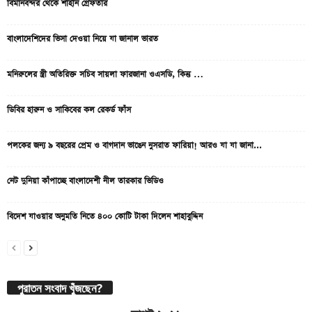
বিমানবন্দর থেকে শাহীন গ্রেফতার
বাংলাদেশিদের ভিসা দেওয়া নিয়ে যা জানাল ভারত
মনিরুলের স্ত্রী অতিরিক্ত সচিব সায়লা ফারজানা ওএসডি, কিন্তু …
ডিবির হারুন ও সাকিবের কল রেকর্ড ফাঁস
পলকের জন্য ৯ বছরের প্রেম ও বাগদান ভাঙেন নুসরাত ফারিয়া! আরও যা যা জানা...
নেট দুনিয়া কাঁপাচ্ছে বাংলাদেশী নীল তারকার ভিডিও
বিদেশ যাওয়ার অনুমতি নিতে ৪০০ কোটি টাকা দিলেন শাহাবুদ্দিন
পুরাতন সংবাদ খুঁজছেন?