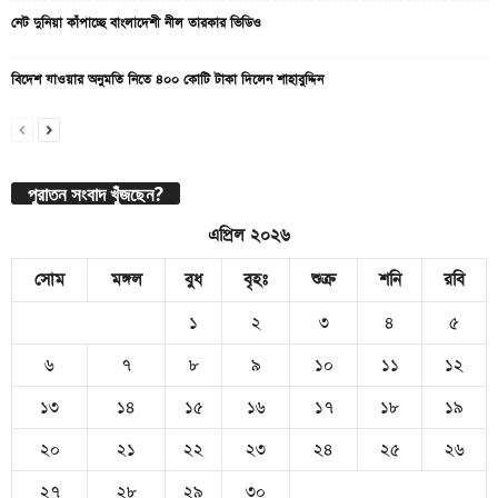
নেট দুনিয়া কাঁপাচ্ছে বাংলাদেশী নীল তারকার ভিডিও
বিদেশ যাওয়ার অনুমতি নিতে ৪০০ কোটি টাকা দিলেন শাহাবুদ্দিন
পুরাতন সংবাদ খুঁজছেন?
এপ্রিল ২০২৬
সোম
মঙ্গল
বুধ
বৃহঃ
শুক্র
শনি
রবি
১
২
৩
৪
৫
৬
৭
৮
৯
১০
১১
১২
১৩
১৪
১৫
১৬
১৭
১৮
১৯
২০
২১
২২
২৩
২৪
২৫
২৬
২৭
২৮
২৯
৩০