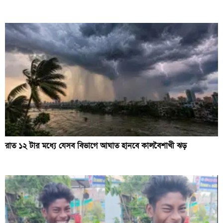
রাত ১২ টার মধ্যে যেসব বিভাগে আঘাত হানবে কালবৈশাখী ঝড়