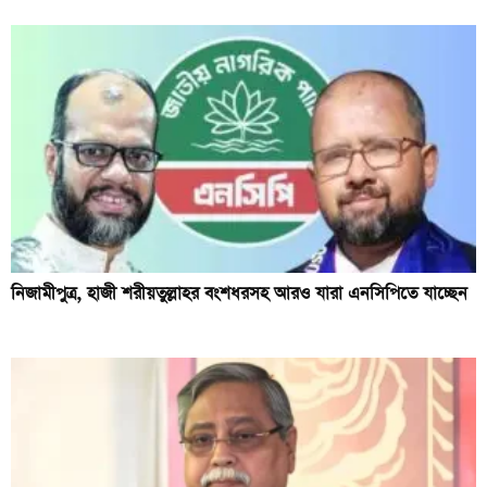
নিজামীপুত্র, হাজী শরীয়তুল্লাহর বংশধরসহ আরও যারা এনসিপিতে যাচ্ছেন