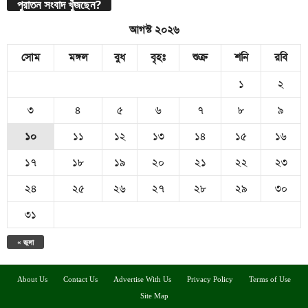
পুরাতন সংবাদ খুঁজছেন?
আগস্ট ২০২৬
সোম
মঙ্গল
বুধ
বৃহঃ
শুক্র
শনি
রবি
১
২
৩
৪
৫
৬
৭
৮
৯
১০
১১
১২
১৩
১৪
১৫
১৬
১৭
১৮
১৯
২০
২১
২২
২৩
২৪
২৫
২৬
২৭
২৮
২৯
৩০
৩১
« জুলা
About Us
Contact Us
Advertise With Us
Privacy Policy
Terms of Use
Site Map