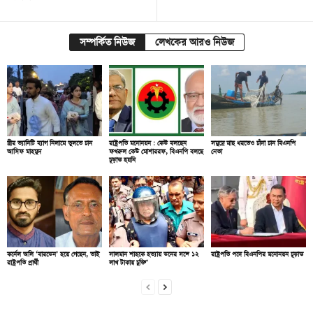
সম্পর্কিত নিউজ
লেখকের আরও নিউজ
স্ত্রীর ভ্যানিটি ব্যাগ নিলামে তুলতে চান
রাষ্ট্রপতি মনোনয়ন : কেউ বলছেন
সমুদ্রে মাছ ধরতেও চাঁদা চান বিএনপি
আসিফ মাহমুদ
ফখরুল কেউ মোশাররফ, বিএনপি বলছে
নেতা
চূড়ান্ত হয়নি
কর্নেল অলি ‘বারডেন’ হয়ে গেছেন, তাই
সালমান শাহকে হত্যায় ডনের সঙ্গে ১২
রাষ্ট্রপতি পদে বিএনপির মনোনয়ন চূড়ান্ত
রাষ্ট্রপতি প্রার্থী
লাখ টাকায় চুক্তি’