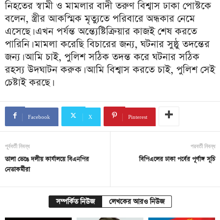
নিহতের স্বামী ও মামলার বাদী তরুণ বিশ্বাস ঢাকা পোস্টকে
বলেন, স্ত্রীর আকস্মিক মৃত্যুতে পরিবারে অন্ধকার নেমে
এসেছে। এখন পর্যন্ত অন্ত্যেষ্টিক্রিয়ার কাজই শেষ করতে
পারিনি। মামলা করেছি বিচারের জন্য, ঘটনার সুষ্ঠু তদন্তের
জন্য। আমি চাই, পুলিশ সঠিক তদন্ত করে ঘটনার সঠিক
রহস্য উদঘাটন করুক। আমি বিশ্বাস করতে চাই, পুলিশ সেই
চেষ্টাই করছে।
Facebook
X
Pinterest
পূর্ববর্তী নিবন্ধ
পরবর্তী নিবন্ধ
তালা ভেঙে দলীয় কার্যালয়ে বিএনপির
বিপিএলের ঢাকা পর্বের পূর্ণাঙ্গ সূচি
নেতাকর্মীরা
সম্পর্কিত নিউজ
লেখকের আরও নিউজ