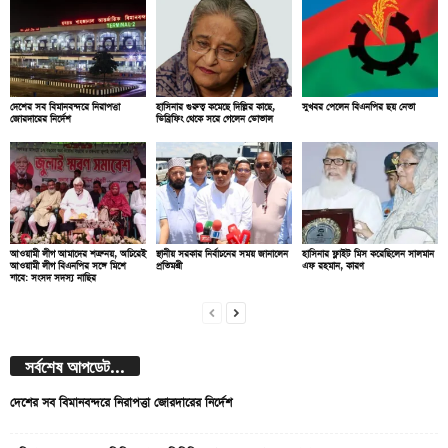
দেশের সব বিমানবন্দরে নিরাপত্তা
হাসিনার গুরুত্ব কমেছে দিল্লির কাছে,
সুখবর পেলেন বিএনপির ছয় নেতা
জোরদারের নির্দেশ
ডিব্রিফিং থেকে সরে গেলেন ডোভাল
আওয়ামী লীগ আমাদের শত্রু নয়, অচিরেই
স্থানীয় সরকার নির্বাচনের সময় জানালেন
হাসিনার ফ্লাইট মিস করেছিলেন সালমান
আওয়ামী লীগ বিএনপির সঙ্গে মিশে
প্রতিমন্ত্রী
এফ রহমান, কারণ
যাবে: সংসদ সদস্য নাছির
সর্বশেষ আপডেট...
দেশের সব বিমানবন্দরে নিরাপত্তা জোরদারের নির্দেশ