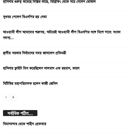
হাসিনার গুরুত্ব কমেছে দিল্লির কাছে, ডিব্রিফিং থেকে সরে গেলেন ডোভাল
সুখবর পেলেন বিএনপির ছয় নেতা
আওয়ামী লীগ আমাদের শত্রু নয়, অচিরেই আওয়ামী লীগ বিএনপির সঙ্গে মিশে যাবে: সংসদ
সদস্য...
স্থানীয় সরকার নির্বাচনের সময় জানালেন প্রতিমন্ত্রী
হাসিনার ফ্লাইট মিস করেছিলেন সালমান এফ রহমান, কারণ
বিটিভির মহাপরিচালক হলেন কাজী জেসিন
সর্বাধিক পঠিত...
বিমানবন্দর থেকে শাহীন গ্রেফতার