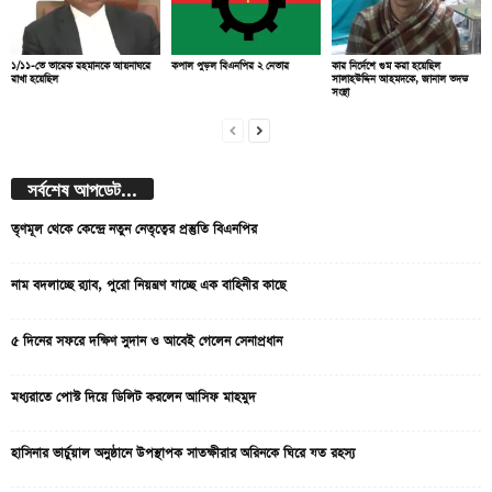
১/১১-তে তারেক রহমানকে আয়নাঘরে
কপাল পুড়ল বিএনপির ২ নেতার
কার নির্দেশে গুম করা হয়েছিল
রাখা হয়েছিল
সালাহউদ্দিন আহমদকে, জানাল তদন্ত
সংস্থা
সর্বশেষ আপডেট...
তৃণমূল থেকে কেন্দ্রে নতুন নেতৃত্বের প্রস্তুতি বিএনপির
নাম বদলাচ্ছে র‌্যাব, পুরো নিয়ন্ত্রণ যাচ্ছে এক বাহিনীর কাছে
৫ দিনের সফরে দক্ষিণ সুদান ও আবেই গেলেন সেনাপ্রধান
মধ্যরাতে পোস্ট দিয়ে ডিলিট করলেন আসিফ মাহমুদ
হাসিনার ভার্চুয়াল অনুষ্ঠানে উপস্থাপক সাতক্ষীরার অরিনকে ঘিরে যত রহস্য