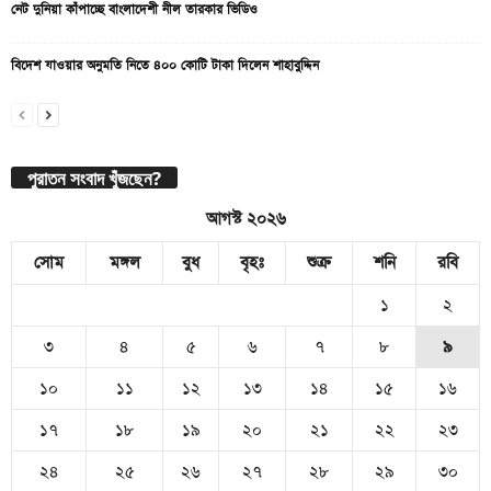
নেট দুনিয়া কাঁপাচ্ছে বাংলাদেশী নীল তারকার ভিডিও
বিদেশ যাওয়ার অনুমতি নিতে ৪০০ কোটি টাকা দিলেন শাহাবুদ্দিন
পুরাতন সংবাদ খুঁজছেন?
আগস্ট ২০২৬
সোম
মঙ্গল
বুধ
বৃহঃ
শুক্র
শনি
রবি
১
২
৩
৪
৫
৬
৭
৮
৯
১০
১১
১২
১৩
১৪
১৫
১৬
১৭
১৮
১৯
২০
২১
২২
২৩
২৪
২৫
২৬
২৭
২৮
২৯
৩০