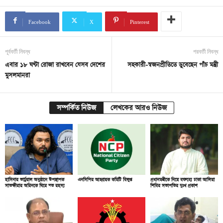
Facebook
X
Pinterest
পূর্ববর্তী নিবন্ধ
পরবর্তী নিবন্ধ
এবার ১৮ ঘণ্টা রোজা রাখবেন যেসব দেশের
সহকারী-স্বজনপ্রীতিতে ডুবেছেন পাঁচ মন্ত্রী
মুসলমানরা
সম্পর্কিত নিউজ
লেখকের আরও নিউজ
হাসিনার ভার্চুয়াল অনুষ্ঠানে উপস্থাপক
এনসিপির আহ্বায়ক কমিটি বিলুপ্ত
প্রধানমন্ত্রীকে নিয়ে বক্তব্যে ঢাকা আলিয়া
সাতক্ষীরার অরিনকে ঘিরে যত রহস্য
শিবির সভাপতির দুঃখ প্রকাশ