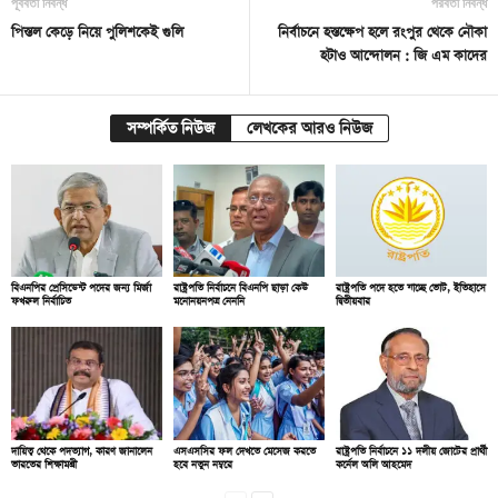
পূর্ববর্তী নিবন্ধ
পরবর্তী নিবন্ধ
পিস্তল কেড়ে নিয়ে পুলিশকেই গুলি
নির্বাচনে হস্তক্ষেপ হলে রংপুর থেকে নৌকা
হটাও আন্দোলন : জি এম কাদের
সম্পর্কিত নিউজ
লেখকের আরও নিউজ
বিএনপির প্রেসিডেন্ট পদের জন্য মির্জা
রাষ্ট্রপতি নির্বাচনে বিএনপি ছাড়া কেউ
রাষ্ট্রপতি পদে হতে যাচ্ছে ভোট, ইতিহাসে
ফখরুল নির্বাচিত
মনোনয়নপত্র নেননি
দ্বিতীয়বার
দায়িত্ব থেকে পদত্যাগ, কারণ জানালেন
এসএসসির ফল দেখতে মেসেজ করতে
রাষ্ট্রপতি নির্বাচনে ১১ দলীয় জোটের প্রার্থী
ভারতের শিক্ষামন্ত্রী
হবে নতুন নম্বরে
কর্নেল অলি আহমেদ