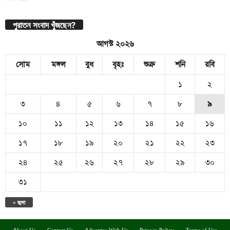
পুরাতন সংবাদ খুঁজছেন?
আগস্ট ২০২৬
সোম
মঙ্গল
বুধ
বৃহঃ
শুক্র
শনি
রবি
১
২
৩
৪
৫
৬
৭
৮
৯
১০
১১
১২
১৩
১৪
১৫
১৬
১৭
১৮
১৯
২০
২১
২২
২৩
২৪
২৫
২৬
২৭
২৮
২৯
৩০
৩১
« জুলা