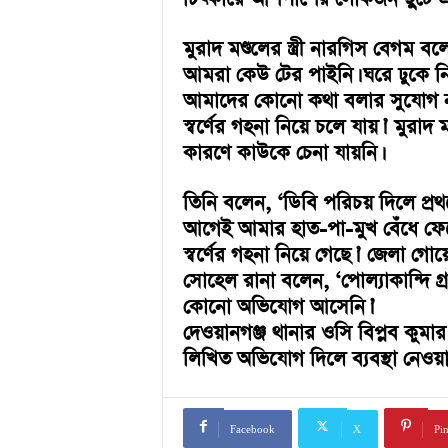
a
i
n
মুরাদ মণ্ডলের স্ত্রী নারগিস বেগম
m
আমরা কেউ টের পাইনি। ঘরে ঢুকে ন
e
আমাদের কোনো কথা বলার সুযোগ না 
n
স্বর্ণের গহনা নিয়ে চলে যায়।’ মুরাদ
t
কারণে কাউকে চেনা যায়নি।
তিনি বলেন, ‘ডিবি পরিচয় দিলে প্র
আগেই আমার হাত-পা-মুখ বেঁধে ফেল
স্বর্ণের গহনা নিয়ে গেছে।’ জেলা গোয়েন
সোহেল রানা বলেন, ‘পোল্যাকান্দি গ্
কোনো অভিযোগ আসেনি।’
দেওয়ানগঞ্জ থানার ওসি বিপ্লব কুমার
লিখিত অভিযোগ দিলে ব্যবস্থা নেওয়া
Facebook
X
Pin