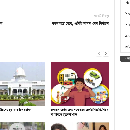
৩
১০
পরবর্তী নিবন্ধ
ের
বয়স হয়ে গেছে, এটাই আমার শেষ নির্বাচন
১৭
২৪
৩১
« জু
নির্বাচনের চূড়ান্ত তারিখ ঘোষণা
জনসাধারণের জন্য সরকারের জরুরি বিজ্ঞপ্তি, নিয়ম
না মানলে মুহূর্তেই শাস্তি