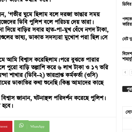
ডিবির
 বলেন, ‘গভীর ঘুমে ছিলাম বলে দরজা ভাঙার সময়
পলকের
িজেদের ডিবি পুলিশ বলে পরিচয় দেয় তারা।
ফারিয়
দিয়ে বাড়ির সবার হাত-পা-মুখ বেঁধে নগদ টাকা,
 মণ্ডলের ভাষ্য, ডাকাত সদস্যরা মুখোশ পরা ছিল। সে
নেট দু
বিদেশ
থমে আমি বিশ্বাস করেছিলাম। পরে বুঝতে পারার
শাহাবুদ
ে পুরো বাড়ি তল্লাশি করে ৬ লাখ টাকা ও ১৭ ভরি
্দা শাখার (ডিবি-২) ভারপ্রাপ্ত কর্মকর্তা (ওসি)
রামের ডাকাতির কথা শুনেছি। কিন্তু আমাদের কাছে
পুর
 বিশ্বাস জানান, ঘটনাস্থল পরিদর্শন করেছে পুলিশ।
 হবে।
সো
terest
WhatsApp