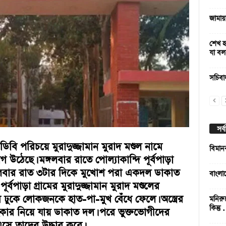
জামায়
শেখ হা
যা বল
সচিবা
সর্
ডিবি পরিচয়ে মুরাদুজ্জামান মুরাদ মণ্ডল নামে
বিমান
উঠেছে। মঙ্গলবার রাতে পোল্যাকান্দি পূর্বপাড়া
ঙ্গলবার রাত ৩টার দিকে মুখোশ পরা একদল ডাকাত
বাংলা
্বপাড়া গ্রামের মুরাদুজ্জামান মুরাদ মণ্ডলের
 ঢুকে লোকজনকে হাত-পা-মুখ বেঁধে ফেলে। অস্ত্রের
মনিরু
কিন্তু
লংকার নিয়ে যায় ডাকাত দল। পরে ভুক্তভোগীদের
ে তাদের উদ্ধার করে।