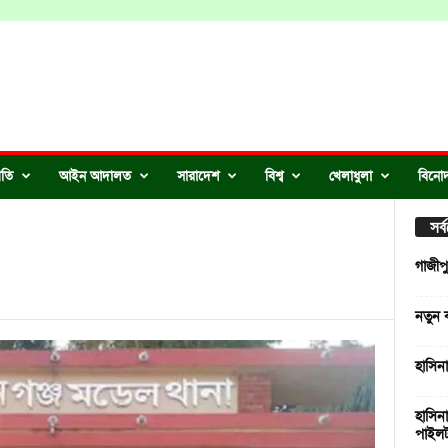
ীতি
আইন আদালত
সারাদেশ
বিশ্ব
খেলাধুলা
বিনো
সর
গাজীপ
নতুন 
হাসিন
হাসিন
পাইলট