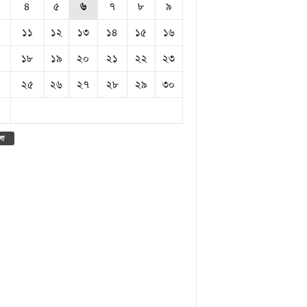
৪
৫
৬
৭
৮
৯
১১
১২
১৩
১৪
১৫
১৬
১৮
১৯
২০
২১
২২
২৩
২৫
২৬
২৭
২৮
২৯
৩০
লা