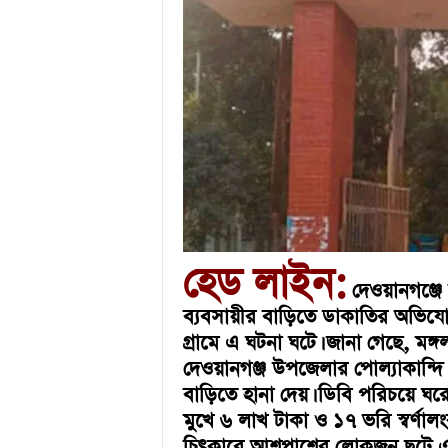
u
l
a
r
B
a
n
g
l
a
N
e
w
হেড লাইন:
s
দেওয়ানগঞ্জে 
&
ব্যবসায়ীর বাড়িতে ডাকাতির অভিযোগ 
E
গ্রামে এ ঘটনা ঘটে। জানা গেছে, ম
n
দেওয়ানগঞ্জ উপজেলার পোল্যাকান্দি পূর
t
e
বাড়িতে হানা দেয়। ডিবি পরিচয়ে ঘরে
r
মুখে ৬ লাখ টাকা ও ১৭ ভরি স্বর্ণা
t
চিৎকারে আশপাশের লোকজন ছুটে এস