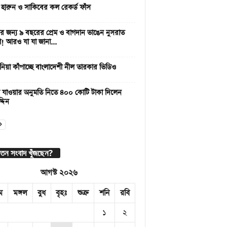
 হারুন ও সাকিবের কল রেকর্ড ফাঁস
 জন্য ৯ বছরের প্রেম ও বাগদান ভাঙেন নুসরাত
া! আরও যা যা জানা...
নিয়া কাঁপাচ্ছে বাংলাদেশী নীল তারকার ভিডিও
 যাওয়ার অনুমতি নিতে ৪০০ কোটি টাকা দিলেন
্দিন
াতন সংবাদ খুঁজছেন?
আগস্ট ২০২৬
ম
মঙ্গল
বুধ
বৃহঃ
শুক্র
শনি
রবি
১
২