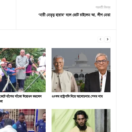
পরবর্তী নিবন্ধ
‘নারী নেতৃত্ব হারাম’ বলে ভোট চাইলেন আ. লীগ নেতা
কেটে বাঁশের সাঁকো উদ্বোধন করলেন
২৩তম রাষ্ট্রপতি নিয়ে আলোচনায় যেসব নাম
তা