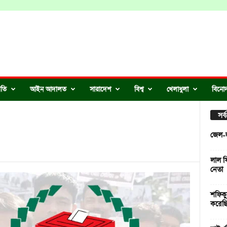
ীতি
আইন আদালত
সারাদেশ
বিশ্ব
খেলাধুলা
বিনো
সর
জেল-জু
লাল ফ
নেতা
শফিকুল
করেছি