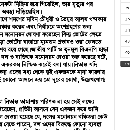
কটা নিষ্ক্রিয় হয়ে গিয়েছিল, তার মৃত্যুর পর
৩
অবস্থা দাঁড়িয়েছিল।
গে শমশের মবিন চৌধুরী ও তৈমুর আলম খন্দকার
১০
সঞ্চার করেন এবং নির্বাচনে অংশগ্রহণের জন্য
১৭
নোনয়ন ঘোষণা করেছেন কিন্তু ভোটের ক্ষেত্রে
২৪
 ছাড়া ভোটের বাজারে ন্যূনতম প্রভাবও ওরা ফেলতে
ংশয় রয়ে গেছে। জাতীয় পার্টি ও তৃনমূল বিএনপি ছাড়া
৩১
 ও ব্যক্তিকে মনোনয়ন দেওয়া শুরু করেছে বটে,
থা একরকম নিশ্চিত করেই বলা যায়। নিতান্ত যদি
« জু
্য এদের মধ্য থেকে দুই একজনকে নানা কায়দায়
 কোনো আসনে জয় তো দূরের কোথা, উল্লেখযোগ্য
নিতান্ত তামাশায় পরিণত না হয় সেই লক্ষ্যে
দিয়েছেন, প্রতিটা আসনে যেন একজন করে ডামি
বলে দেওয়া হয়েছে যে, দলের মনোনয়ন বঞ্চিতরা কেউ
ঁড়িয়ে যেতে পারেন, দল ওদের বিরুদ্ধে কোনো ব্যবস্থা