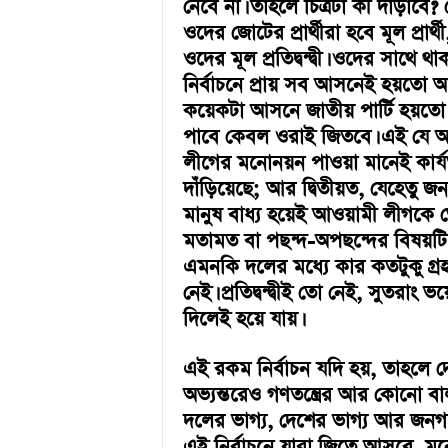
নেবে না। তাহলে চিত্রটা কী দাঁড়া
ওদের জোটের প্রার্থীরা হবে মূল প্রা
ওদের মূল প্রতিদ্বন্দ্বী। ওদের সাথে থা
নির্বাচনে প্রায় সব আসনেই হয়তো আ
কয়েকটা আসনে জাতীয় পার্টি হয়তো 
পাবে কেবল ওরাই জিতবে। এই যে অব
লীগের মনোনয়ন পাওয়া মানেই কার্য
দাঁড়িয়েছে; আর দ্বিতীয়ত, যেহেতু 
মানুষ বাধ্য হয়েই আওয়ামী লীগকে ভো
মতামত বা পছন্দ-অপছন্দের বিষয়টি
এমনকি দলের মধ্যে কার কতটুকু গ্
নেই। প্রতিদ্বন্দ্বীই তো নেই, সুতর
দিলেই হয়ে যায়।
এই রকম নির্বাচন যদি হয়, তাহলে দে
অভ্যন্তরেও গণতন্ত্রের আর কোনো ব
দলের ভাগ্য, দেশের ভাগ্য আর জনগণের
এই নির্বাচনে যারা জিতে আসবে, মনো