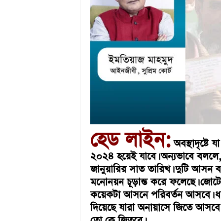
u
l
a
r
B
a
n
g
l
a
N
e
w
হেড লাইন:
s
অবস্থাদৃষ্টে 
&
২০২৪ হয়েই যাবে। অন্যভাবে বললে, খ
E
জানুয়ারির সাত তারিখ। দুটি আসন
n
মনোনয়ন চূড়ান্ত করে ফলেছে। জোট
t
e
কয়েকটা আসনে পরিবর্তন আসবে। ধ
r
দিয়েছে যারা অনায়াসে জিতে আসবে। নি
t
তো কে জিতবে।