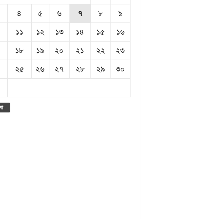
৪
৫
৬
৭
৮
৯
১১
১২
১৩
১৪
১৫
১৬
১৮
১৯
২০
২১
২২
২৩
২৫
২৬
২৭
২৮
২৯
৩০
লা