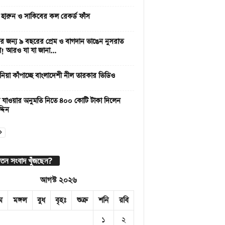
 হারুন ও সাকিবের কল রেকর্ড ফাঁস
 জন্য ৯ বছরের প্রেম ও বাগদান ভাঙেন নুসরাত
া! আরও যা যা জানা...
নিয়া কাঁপাচ্ছে বাংলাদেশী নীল তারকার ভিডিও
 যাওয়ার অনুমতি নিতে ৪০০ কোটি টাকা দিলেন
্দিন
াতন সংবাদ খুঁজছেন?
আগস্ট ২০২৬
ম
মঙ্গল
বুধ
বৃহঃ
শুক্র
শনি
রবি
১
২