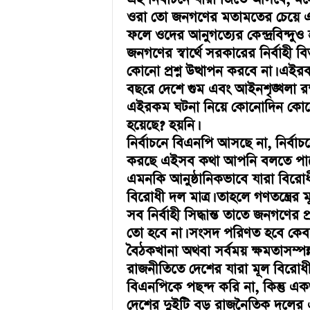
ওরা তো জনগণের মতামতের চেয়ে একজ
ফলে ওদের আনুগত্যের কেন্দ্রবিন্দু
জনগণের স্বার্থে সরকারের নির্বাহ
কোনো প্রশ্ন উত্থাপন করবে না। এ
বছরে দেশে গুম এবং আইনশৃঙ্খলা রক্ষ
এইরকম ঘটনা নিয়ে কোনোদিন কোনো 
হয়েছে? হয়নি।
নির্বাচনে বিএনপি আসছে না, নির্ব
করছে এইসব কথা আপনি বলতে পার
এমনকি আনুষ্ঠানিকভাবে যারা বিরো
বিরোধী দল মাত্র। তাহলে গণতন্ত্রের মূ
সব নির্বাহী সিদ্ধান্ত তাতে জনগণের
তো হবে না। সংসদ পরিণত হবে কেবল 
বৈঠকখানা অথবা সর্বময় ক্ষমতাসম্প
রাজনীতিতে দেশের যারা মূল বিরোধী
বিএনপিকে পছন্দ করি না, কিন্তু এক
দেশের দুইটি বড় রাজনৈতিক দলের এক