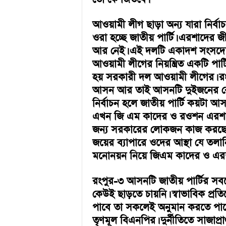
a
i
n
আওয়ামী লীগ ছাড়া অন্য যারা নির্বা
m
ওরা হচ্ছে জাতীয় পার্টি। এরশাদের জ
e
আর নেই। এই দলটি একাদশ সংসদে আনু
n
আওয়ামী লীগের নিয়ন্ত্রিত একটি পার্টি। 
t
হয় সরকারী দল আওয়ামী লীগের। রংপ
আসন আর তাই আসনটি দুইজনের কেউই
নির্বাচন হলে জাতীয় পার্টি কয়টা
এখন জি এম কাদের ও রওশন এরশাদের ম
জন্য সরকারের লোকজন কাজ করছে ব
জয়ের ব্যাপারে ওদের আস্থা যে তল
মনোনয়ন নিয়ে জিএম কাদের ও এরশাদের
রংপুর-৩ আসনটি জাতীয় পার্টির স
কেউই ছাড়তে চায়নি। স্বাভাবিক প্রত
পাবে তা সকলেই অনুমান করতে পারেন
তৃণমূল বিএনপির। দুর্নীতিতে সাজাপ্রাপ