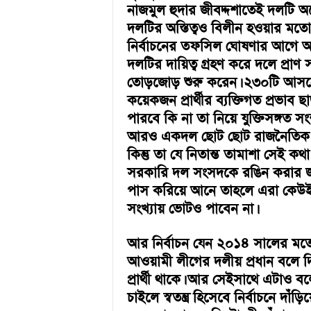
নাজমুল হুদার জীবদ্দশাতেই দলটি অনে
দলটির অস্তিত্বও বিলীন হওয়ার মতো 
নির্বাচনের তফসিল ঘোষণার আগে আ
দলটির দায়িত্ব গ্রহণ করে দলে প্রাণ 
তোড়জোড় শুরু করেন। ২৩০টি আসনে ম
কয়েকজন প্রার্থীর ব্যক্তিগত প্রভাব
পারবে কি না তা নিয়ে যুক্তিসঙ্গত স
আরও একদল ছোট ছোট রাজনৈতিক দল
কিন্তু তা যে নিতান্ত তামাশা সেই ক
সরকারি দল সংসদকে রঙিন করার জন
পাস করিয়ে আনে তাহলে এরা কেউই
সংখ্যায় ভোটও পাবেন না।
আর নির্বাচন যেন ২০১৪ সালের মতো 
আওয়ামী লীগের দলীয় প্রধান বলে 
প্রার্থী থাকে। আর সেইসাথে এটাও 
চাইলে স্বতন্ত্র হিসেবে নির্বাচনে দা