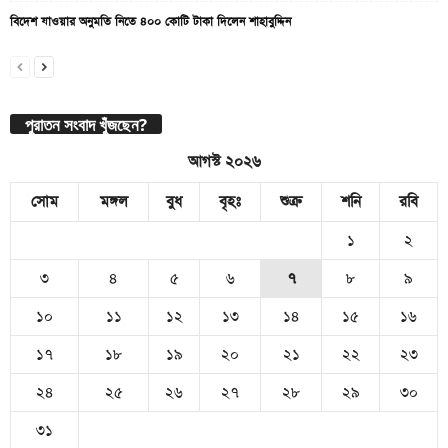
বিদেশ যাওয়ার অনুমতি নিতে ৪০০ কোটি টাকা দিলেন শাহাবুদ্দিন
পুরাতন সংবাদ খুঁজছেন?
আগস্ট ২০২৬
সোম
মঙ্গল
বুধ
বৃহঃ
শুক্র
শনি
রবি
১
২
৩
৪
৫
৬
৭
৮
৯
১০
১১
১২
১৩
১৪
১৫
১৬
১৭
১৮
১৯
২০
২১
২২
২৩
২৪
২৫
২৬
২৭
২৮
২৯
৩০
৩১