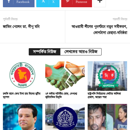
Facebook
X
Pinterest
পূর্ববর্তী নিবন্ধ
পরবর্তী নিবন্ধ
জামিন পেলেন ডা. দীপু মনি
আওয়ামী লীগের পুনর্গঠনে নতুন সমীকরণ,
কোণঠাসা রেহানা-ঘনিষ্ঠরা
সম্পর্কিত নিউজ
লেখকের আরও নিউজ
চলতি মাসে ফের টানা চার দিনের ছুটির
২৪ ঘণ্টায় নাটকীয় মোড়, নেপথ্যে
রাষ্ট্রপতি নির্বাচনের ভোটার তালিকা
সুযোগ
কূটনৈতিক বিবৃতি
প্রকাশ, আছেন যারা