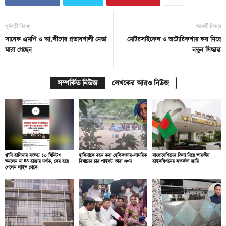
পূর্ববর্তী নিবন্ধ
পরবর্তী নিবন্ধ
সাবেক এমপি ও আ.লীগের প্রভাবশালী নেতা
মোটরসাইকেল ও অটোরিকশায় কর নিয়ে
মারা গেছেন
নতুন সিদ্ধান্ত
সম্পর্কিত নিউজ
লেখকের আরও নিউজ
খু’নি হাসিনার বক্তব্য ১০ মিনিটও
হাসিনাকে বহন করা হেলিকপ্টার-সামরিক
বাংলাদেশিদের ভিসা নিয়ে ভারতীয়
শুনলেন না ৪৪ হাজার দর্শক, বের হয়ে
বিমানের চার পাইলট তারা এখন
হাইকমিশনের সতর্কতা জারি
গেলেন লাইভ থেকে