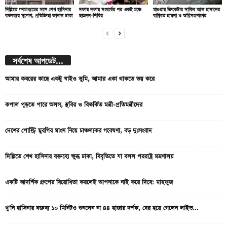
দিল্লিতে গণমাধ্যমের সঙ্গে শেখ হাসিনার
দফায় দফায় সংঘর্ষের পর একই মঞ্চে
মাগুরায় ক্রিকেটার সাকিব আল হাসানের
বক্তব্যের সুযোগ, প্রতিক্রিয়া জানাল ঢাকা
ছাত্রদল-শিবির
বাড়িতে হামলা ও অগ্নিসংযোগের
সর্বশেষ আপডেট...
আমার কবরের কাছে একটু যাইও তুমি, আমার একা থাকতে ভয় করে
কপাল পুড়তে পারে অলস, স্থবির ও বিতর্কিত মন্ত্রী-প্রতিমন্ত্রীদের
দেশের পোল্ট্রি মুরগির মাংস নিয়ে চাঞ্চল্যকর গবেষণা, বড় দুঃসংবাদ
দিল্লিতে শেখ হাসিনার বক্তব্যে ক্ষুব্ধ ঢাকা, বিবৃতিতে যা বলল পররাষ্ট্র মন্ত্রণালয়
একটি আদর্শিক গ্রুপের বিরোধিতা করলেই আপনাকে নাই করে দিবে: মাহফুজ
খু’নি হাসিনার বক্তব্য ১০ মিনিটও শুনলেন না ৪৪ হাজার দর্শক, বের হয়ে গেলেন লাইভ...