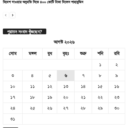
বিদেশ যাওয়ার অনুমতি নিতে ৪০০ কোটি টাকা দিলেন শাহাবুদ্দিন
পুরাতন সংবাদ খুঁজছেন?
আগস্ট ২০২৬
সোম
মঙ্গল
বুধ
বৃহঃ
শুক্র
শনি
রবি
১
২
৩
৪
৫
৬
৭
৮
৯
১০
১১
১২
১৩
১৪
১৫
১৬
১৭
১৮
১৯
২০
২১
২২
২৩
২৪
২৫
২৬
২৭
২৮
২৯
৩০
৩১