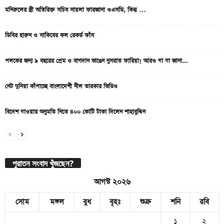
মনিরুলের স্ত্রী অতিরিক্ত সচিব সায়লা ফারজানা ওএসডি, কিন্তু …
ডিবির হারুন ও সাকিবের কল রেকর্ড ফাঁস
পলকের জন্য ৯ বছরের প্রেম ও বাগদান ভাঙেন নুসরাত ফারিয়া! আরও যা যা জানা...
নেট দুনিয়া কাঁপাচ্ছে বাংলাদেশী নীল তারকার ভিডিও
বিদেশ যাওয়ার অনুমতি নিতে ৪০০ কোটি টাকা দিলেন শাহাবুদ্দিন
পুরাতন সংবাদ খুঁজছেন?
আগস্ট ২০২৬
সোম
মঙ্গল
বুধ
বৃহঃ
শুক্র
শনি
রবি
১
২