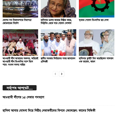
দেশের সব বিমানবন্দরে নিরাপত্তা
হাসিনার গুরুত্ব কমেছে দিল্লির কাছে,
সুখবর পেলেন বিএনপির ছয় নেতা
জোরদারের নির্দেশ
ডিব্রিফিং থেকে সরে গেলেন ডোভাল
আওয়ামী লীগ আমাদের শত্রু নয়, অচিরেই
স্থানীয় সরকার নির্বাচনের সময় জানালেন
হাসিনার ফ্লাইট মিস করেছিলেন সালমান
আওয়ামী লীগ বিএনপির সঙ্গে মিশে
প্রতিমন্ত্রী
এফ রহমান, কারণ
যাবে: সংসদ সদস্য নাছির
সর্বশেষ আপডেট...
আওয়ামী লীগের ১৫ নেতার পদত্যাগ
হাসিনা আসার ঘোষণা দিয়ে নিরীহ নেতাকর্মীদের বিপদে ফেলেছেন: কাদের সিদ্দিকী