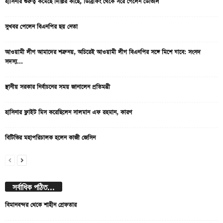
হাসিনার গুরুত্ব কমেছে দিল্লির কাছে, ডিব্রিফিং থেকে সরে গেলেন ডোভাল
সুখবর পেলেন বিএনপির ছয় নেতা
আওয়ামী লীগ আমাদের শত্রু নয়, অচিরেই আওয়ামী লীগ বিএনপির সঙ্গে মিশে যাবে: সংসদ
সদস্য...
স্থানীয় সরকার নির্বাচনের সময় জানালেন প্রতিমন্ত্রী
হাসিনার ফ্লাইট মিস করেছিলেন সালমান এফ রহমান, কারণ
বিটিভির মহাপরিচালক হলেন কাজী জেসিন
সর্বাধিক পঠিত...
বিমানবন্দর থেকে শাহীন গ্রেফতার