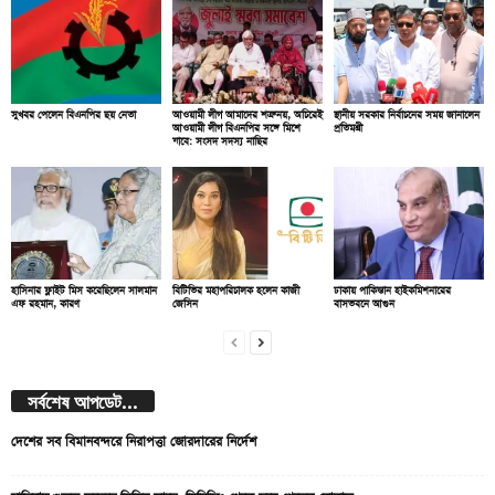
সুখবর পেলেন বিএনপির ছয় নেতা
আওয়ামী লীগ আমাদের শত্রু নয়, অচিরেই
স্থানীয় সরকার নির্বাচনের সময় জানালেন
আওয়ামী লীগ বিএনপির সঙ্গে মিশে
প্রতিমন্ত্রী
যাবে: সংসদ সদস্য নাছির
হাসিনার ফ্লাইট মিস করেছিলেন সালমান
বিটিভির মহাপরিচালক হলেন কাজী
ঢাকায় পাকিস্তান হাইকমিশনারের
এফ রহমান, কারণ
জেসিন
বাসভবনে আগুন
সর্বশেষ আপডেট...
দেশের সব বিমানবন্দরে নিরাপত্তা জোরদারের নির্দেশ