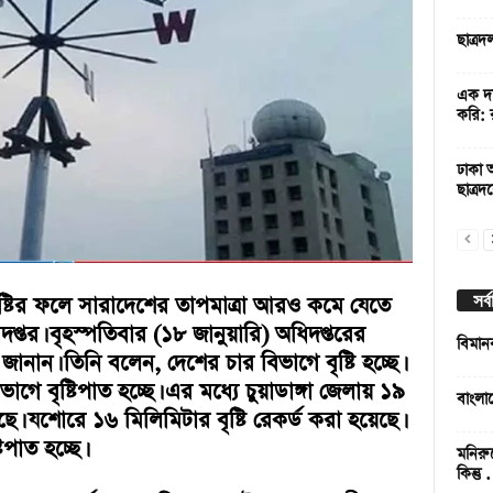
ছাত্র
এক দফ
করি: 
ঢাকা আ
ছাত্রদ
সর্
ৃষ্টির ফলে সারাদেশের তাপমাত্রা আরও কমে যেতে
তর। বৃহস্পতিবার (১৮ জানুয়ারি) অধিদপ্তরের
বিমান
নান। তিনি বলেন, দেশের চার বিভাগে বৃষ্টি হচ্ছে।
গে বৃষ্টিপাত হচ্ছে। এর মধ্যে চুয়াডাঙ্গা জেলায় ১৯
বাংলা
ছে। যশোরে ১৬ মিলিমিটার বৃষ্টি রেকর্ড করা হয়েছে।
িপাত হচ্ছে।
মনিরু
কিন্তু