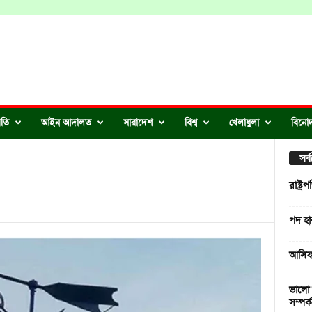
ীতি
আইন আদালত
সারাদেশ
বিশ্ব
খেলাধুলা
বিনো
সর
রাষ্ট্
পদ হা
আসিফ 
ভালো 
সম্পর্ক 