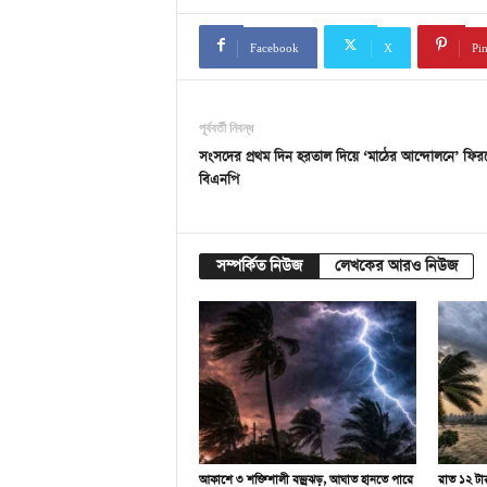
Facebook
X
Pin
পূর্ববর্তী নিবন্ধ
সংসদের প্রথম দিন হরতাল দিয়ে ‘মাঠের আন্দোলনে’ ফির
বিএনপি
সম্পর্কিত নিউজ
লেখকের আরও নিউজ
আকাশে ৩ শক্তিশালী বজ্রঝড়, আঘাত হানতে পারে
রাত ১২ টা