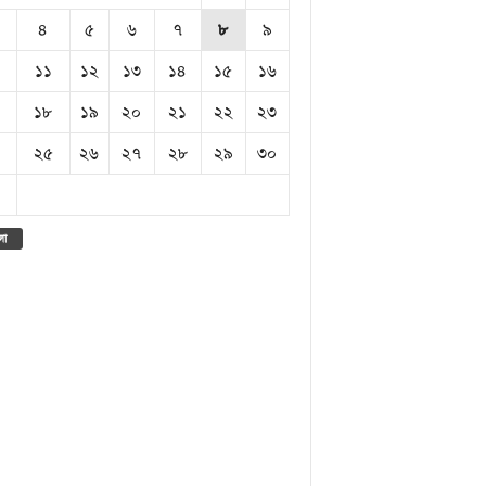
৪
৫
৬
৭
৮
৯
১১
১২
১৩
১৪
১৫
১৬
১৮
১৯
২০
২১
২২
২৩
২৫
২৬
২৭
২৮
২৯
৩০
লা