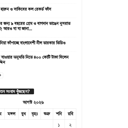
 হারুন ও সাকিবের কল রেকর্ড ফাঁস
 জন্য ৯ বছরের প্রেম ও বাগদান ভাঙেন নুসরাত
া! আরও যা যা জানা...
নিয়া কাঁপাচ্ছে বাংলাদেশী নীল তারকার ভিডিও
 যাওয়ার অনুমতি নিতে ৪০০ কোটি টাকা দিলেন
্দিন
াতন সংবাদ খুঁজছেন?
আগস্ট ২০২৬
ম
মঙ্গল
বুধ
বৃহঃ
শুক্র
শনি
রবি
১
২