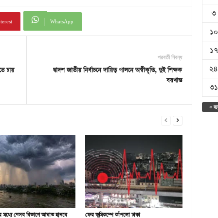
৩
terest
WhatsApp
১০
১৭
পরবর্তী নিবন্ধ
২৪
তে চায়
দ্বাদশ জাতীয় নির্বাচনে দায়িত্ব পালনে অস্বীকৃতি, দুই শিক্ষক
বরখাস্ত
৩১
« জু
র মধ্যে যেসব বিভাগে আঘাত হানবে
ফের ভূমিকম্পে কাঁপলো ঢাকা