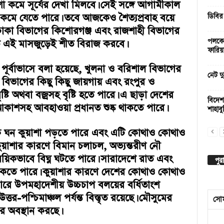
া কমে সূর্যের দেখা মিলবে। সেই সঙ্গে আগামীকাল
রা কমে যেতে পারে। তবে আজকেও শৈত্যপ্রবাহ বয়ে
ডিবির
 ঢাকা বিভাগের কিশোরগঞ্জ এবং রাজশাহী বিভাগের
পলকের
ূলত এই মাসজুড়েই শীত বিরাজ করবে।
ফারিয়
র পূর্বাভাসে বলা হয়েছে, খুলনা ও বরিশাল বিভাগের
নেট দু
ম বিভাগের কিছু কিছু জায়গায় এবং রংপুর ও
্টি অথবা বজ্রসহ বৃষ্টি হতে পারে। এ ছাড়া দেশের
বিদেশ
 আকাশসহ আবহাওয়া প্রধানত শুষ্ক থাকতে পারে।
শাহাবুদ
কে ঘন কুয়াশা পড়তে পারে এবং এটি কোথাও কোথাও
 কুয়াশার কারণে বিমান চলাচল, অভ্যন্তরীণ নৌ
িকভাবে বিঘ্ন ঘটতে পারে। সারাদেশে রাত এবং
পুর
ত থাকতে পারে। কুয়াশার কারণে দেশের কোথাও কোথাও
পারে উপমহাদেশীয় উচ্চচাপ বলয়ের বর্ধিতাংশ
্তর-পশ্চিমাঞ্চল পর্যন্ত বিস্তৃত রয়েছে। মৌসুমের
সো
রে অবস্থান করছে।