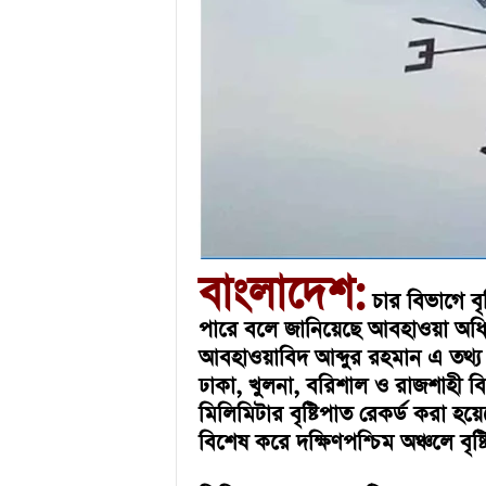
u
l
a
r
B
a
n
g
l
a
N
e
বাংলাদেশ:
w
চার বিভাগে ব
s
পারে বলে জানিয়েছে আবহাওয়া অধিদপ্
&
E
আবহাওয়াবিদ আব্দুর রহমান এ তথ্য জা
n
ঢাকা, খুলনা, বরিশাল ও রাজশাহী বিভা
t
মিলিমিটার বৃষ্টিপাত রেকর্ড করা হয়ে
e
বিশেষ করে দক্ষিণপশ্চিম অঞ্চলে বৃষ্ট
r
t