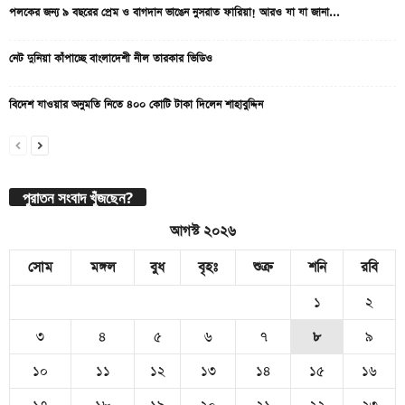
পলকের জন্য ৯ বছরের প্রেম ও বাগদান ভাঙেন নুসরাত ফারিয়া! আরও যা যা জানা...
নেট দুনিয়া কাঁপাচ্ছে বাংলাদেশী নীল তারকার ভিডিও
বিদেশ যাওয়ার অনুমতি নিতে ৪০০ কোটি টাকা দিলেন শাহাবুদ্দিন
পুরাতন সংবাদ খুঁজছেন?
আগস্ট ২০২৬
সোম
মঙ্গল
বুধ
বৃহঃ
শুক্র
শনি
রবি
১
২
৩
৪
৫
৬
৭
৮
৯
১০
১১
১২
১৩
১৪
১৫
১৬