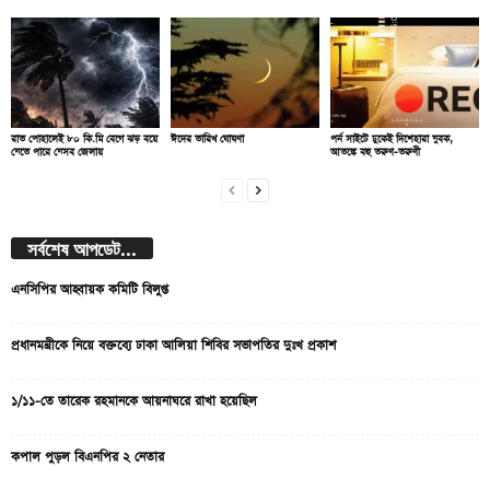
রাত পোহালেই ৮০ কি.মি বেগে ঝড় বয়ে
ঈদের তারিখ ঘোষণা
পর্ন সাইটে ঢুকেই দিশেহারা যুবক,
যেতে পারে যেসব জেলায়
আতঙ্কে বহু তরুণ-তরুণী
সর্বশেষ আপডেট...
এনসিপির আহ্বায়ক কমিটি বিলুপ্ত
প্রধানমন্ত্রীকে নিয়ে বক্তব্যে ঢাকা আলিয়া শিবির সভাপতির দুঃখ প্রকাশ
১/১১-তে তারেক রহমানকে আয়নাঘরে রাখা হয়েছিল
কপাল পুড়ল বিএনপির ২ নেতার