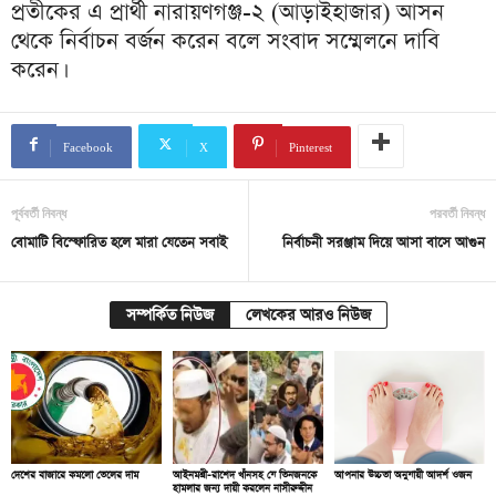
প্রতীকের এ প্রার্থী নারায়ণগঞ্জ-২ (আড়াইহাজার) আসন
থেকে নির্বাচন বর্জন করেন বলে সংবাদ সম্মেলনে দাবি
করেন।
Facebook
X
Pinterest
পূর্ববর্তী নিবন্ধ
পরবর্তী নিবন্ধ
বোমাটি বিস্ফোরিত হলে মারা যেতেন সবাই
নির্বাচনী সরঞ্জাম দিয়ে আসা বাসে আগুন
সম্পর্কিত নিউজ
লেখকের আরও নিউজ
দেশের বাজারে কমলো তেলের দাম
আইনমন্ত্রী-রাশেদ খাঁনসহ যে তিনজনকে
আপনার উচ্চতা অনুযায়ী আদর্শ ওজন
হামলার জন্য দায়ী করলেন নাসীরুদ্দীন