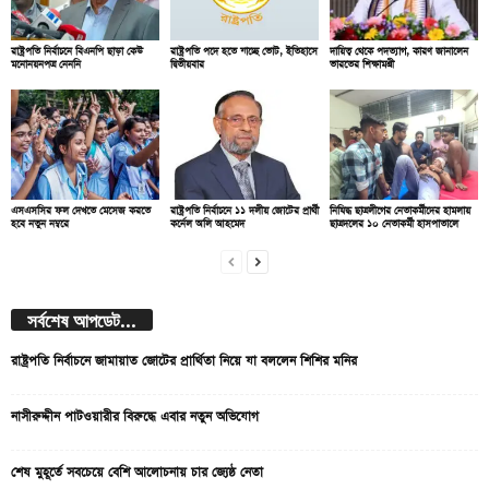
রাষ্ট্রপতি নির্বাচনে বিএনপি ছাড়া কেউ
রাষ্ট্রপতি পদে হতে যাচ্ছে ভোট, ইতিহাসে
দায়িত্ব থেকে পদত্যাগ, কারণ জানালেন
মনোনয়নপত্র নেননি
দ্বিতীয়বার
ভারতের শিক্ষামন্ত্রী
এসএসসির ফল দেখতে মেসেজ করতে
রাষ্ট্রপতি নির্বাচনে ১১ দলীয় জোটের প্রার্থী
নিষিদ্ধ ছাত্রলীগের নেতাকর্মীদের হামলায়
হবে নতুন নম্বরে
কর্নেল অলি আহমেদ
ছাত্রদলের ১০ নেতাকর্মী হাসপাতালে
সর্বশেষ আপডেট...
রাষ্ট্রপতি নির্বাচনে জামায়াত জোটের প্রার্থিতা নিয়ে যা বললেন শিশির মনির
নাসীরুদ্দীন পাটওয়ারীর বিরুদ্ধে এবার নতুন অভিযোগ
শেষ মুহূর্তে সবচেয়ে বেশি আলোচনায় চার জ্যেষ্ঠ নেতা