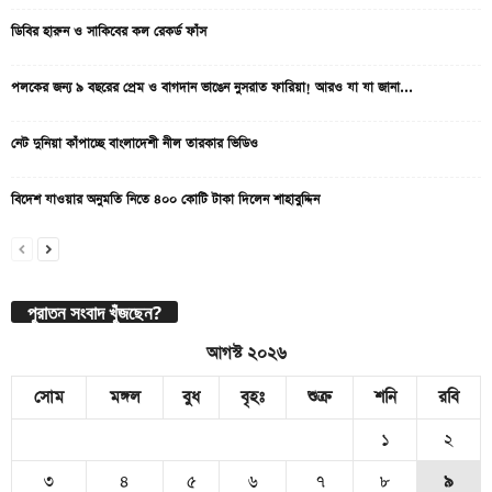
ডিবির হারুন ও সাকিবের কল রেকর্ড ফাঁস
পলকের জন্য ৯ বছরের প্রেম ও বাগদান ভাঙেন নুসরাত ফারিয়া! আরও যা যা জানা...
নেট দুনিয়া কাঁপাচ্ছে বাংলাদেশী নীল তারকার ভিডিও
বিদেশ যাওয়ার অনুমতি নিতে ৪০০ কোটি টাকা দিলেন শাহাবুদ্দিন
পুরাতন সংবাদ খুঁজছেন?
আগস্ট ২০২৬
সোম
মঙ্গল
বুধ
বৃহঃ
শুক্র
শনি
রবি
১
২
৩
৪
৫
৬
৭
৮
৯