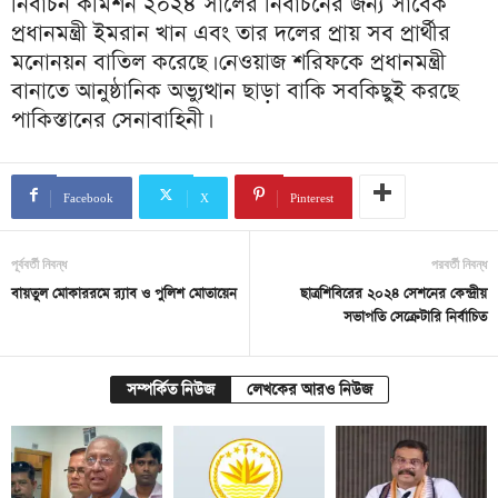
নির্বাচন কমিশন ২০২৪ সালের নির্বাচনের জন্য সাবেক
প্রধানমন্ত্রী ইমরান খান এবং তার দলের প্রায় সব প্রার্থীর
মনোনয়ন বাতিল করেছে। নেওয়াজ শরিফকে প্রধানমন্ত্রী
বানাতে আনুষ্ঠানিক অভ্যুত্থান ছাড়া বাকি সবকিছুই করছে
পাকিস্তানের সেনাবাহিনী।
Facebook
X
Pinterest
পূর্ববর্তী নিবন্ধ
পরবর্তী নিবন্ধ
বায়তুল মোকাররমে র‌্যাব ও পুলিশ মোতায়েন
ছাত্রশিবিরের ২০২৪ সেশনের কেন্দ্রীয়
সভাপতি সেক্রেটারি নির্বাচিত
সম্পর্কিত নিউজ
লেখকের আরও নিউজ