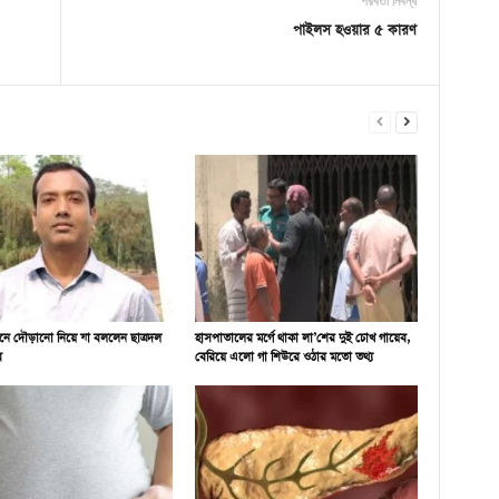
পরবর্তী নিবন্ধ
পাইলস হওয়ার ৫ কারণ
নে দৌড়ানো নিয়ে যা বললেন ছাত্রদল
হাসপাতালের মর্গে থাকা লা’শের দুই চোখ গায়েব,
ব
বেরিয়ে এলো গা শিউরে ওঠার মতো তথ্য