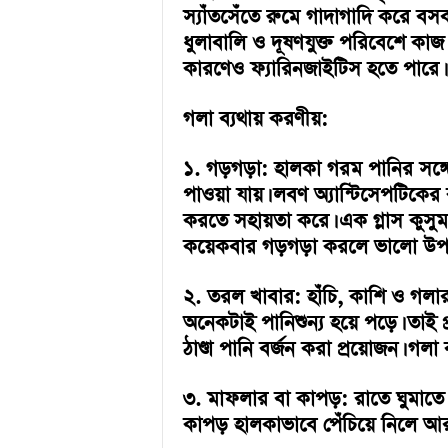
a
স্যাঁতসেঁতে রুমে গাদাগাদি করে বসব
i
ধুলাবালি ও দূষণযুক্ত পরিবেশে কাজ
n
কারণেও ফ্যারিনজাইটিস হতে পারে।
m
e
n
গলা ব্যথায় করণীয়:
t
১. গড়গড়া: হালকা গরম পানির সঙ্
পাওয়া যায়। লবণ অ্যান্টিসেপটিকে
করতে সহায়তা করে। এক গ্লাস কুসু
কয়েকবার গড়গড়া করলে ভালো উপক
২. তরল খাবার: হাঁচি, কাশি ও গলা
অনেকটাই পানিশুন্য হয়ে পড়ে। তাই 
ঠাণ্ডা পানি বর্জন করা প্রয়োজন। গলা
৩. মাফলার বা কাপড়: রাতে ঘুমাত
কাপড় হালকাভাবে পেঁচিয়ে নিলে আ