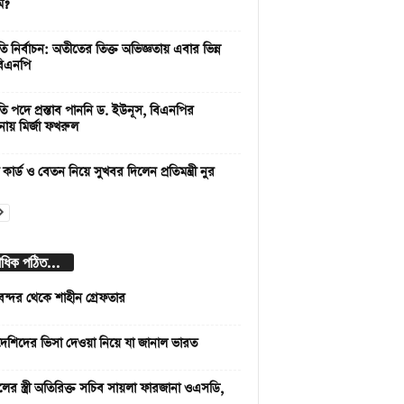
ম?
রপতি নির্বাচন: অতীতের তিক্ত অভিজ্ঞতায় এবার ভিন্ন
িএনপি
রপতি পদে প্রস্তাব পাননি ড. ইউনূস, বিএনপির
নায় মির্জা ফখরুল
ী কার্ড ও বেতন নিয়ে সুখবর দিলেন প্রতিমন্ত্রী নুর
বাধিক পঠিত...
বন্দর থেকে শাহীন গ্রেফতার
দেশিদের ভিসা দেওয়া নিয়ে যা জানাল ভারত
লের স্ত্রী অতিরিক্ত সচিব সায়লা ফারজানা ওএসডি,