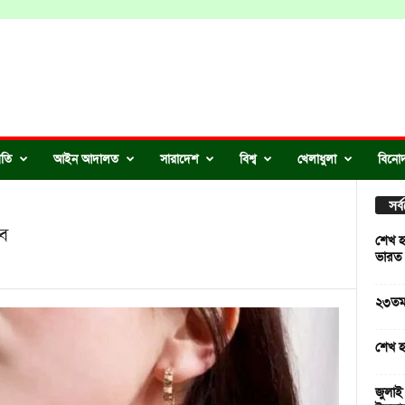
ীতি
আইন আদালত
সারাদেশ
বিশ্ব
খেলাধুলা
বিনো
সর
বে
শেখ হ
ভারত
২৩তম 
শেখ হ
জুলাই