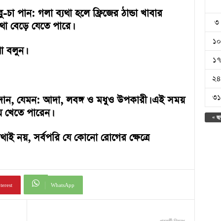
-চা পান: গলা ব্যথা হলে ফ্রিজের ঠান্ডা খাবার
৩
থা বেড়ে যেতে পারে।
১০
া বলুন।
১৭
২৪
৩১
পাদান, যেমন: আদা, লবঙ্গ ও মধুও উপকারী। এই সময়
ে খেতে পারেন।
« জু
যথাই নয়, সর্বপরি যে কোনো রোগের ক্ষেত্রে
terest
WhatsApp