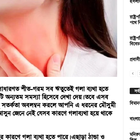
ইসলা
রাষ্ট্
পথে ব
রাষ্ট্
বিবেচ
প্রবাস
সাধারণত শীত-গরম সব ঋতুতেই গলা ব্যথা হতে
সর্
টি অন্যতম সমস্যা হিসেবে দেখা দেয়। তবে এসব
বিমান
ু সতর্কতা অবলম্বন করলে আপনি এ ধরনের মৌসুমী
। আসুন জেনে নেই যেসব কারণে গলাব্যথা হয়ে থাকে
বাংলা
মনিরু
ের কারণে গলা ব্যথা হতে পারে। এছাড়া ঠান্ডা ও