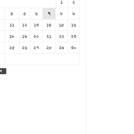
১
২
৪
৫
৬
৭
৮
৯
১১
১২
১৩
১৪
১৫
১৬
১৮
১৯
২০
২১
২২
২৩
২৫
২৬
২৭
২৮
২৯
৩০
লা