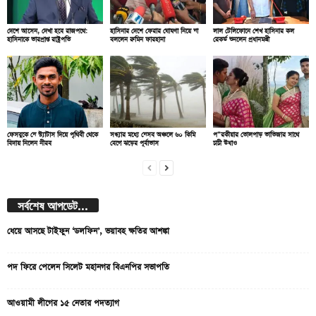
দেশে আসেন, দেখা হবে রাজপথে:
হাসিনার দেশে ফেরার ঘোষণা নিয়ে যা
লাল টেলিফোনে শেখ হাসিনার কল
হাসিনাকে ভারপ্রাপ্ত রাষ্ট্রপতি
বললেন রুমিন ফারহানা
রেকর্ড শুনলেন প্রধানমন্ত্রী
ফেসবুকে যে স্ট্যাটাস দিয়ে পৃথিবী থেকে
সন্ধ্যার মধ্যে যেসব অঞ্চলে ৬০ কিমি
প”রকীয়ার তোলপাড় ভাতিজার সাথে
বিদায় নিলেন নীরব
বেগে ঝড়ের পূর্বাভাস
চাচী উধাও
সর্বশেষ আপডেট...
ধেয়ে আসছে টাইফুন ‘ডলফিন’, ভয়াবহ ক্ষতির আশঙ্কা
পদ ফিরে পেলেন সিলেট মহানগর বিএনপির সভাপতি
আওয়ামী লীগের ১৫ নেতার পদত্যাগ