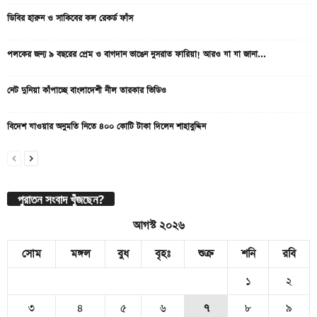
ডিবির হারুন ও সাকিবের কল রেকর্ড ফাঁস
পলকের জন্য ৯ বছরের প্রেম ও বাগদান ভাঙেন নুসরাত ফারিয়া! আরও যা যা জানা...
নেট দুনিয়া কাঁপাচ্ছে বাংলাদেশী নীল তারকার ভিডিও
বিদেশ যাওয়ার অনুমতি নিতে ৪০০ কোটি টাকা দিলেন শাহাবুদ্দিন
পুরাতন সংবাদ খুঁজছেন?
আগস্ট ২০২৬
সোম
মঙ্গল
বুধ
বৃহঃ
শুক্র
শনি
রবি
১
২
৩
৪
৫
৬
৭
৮
৯