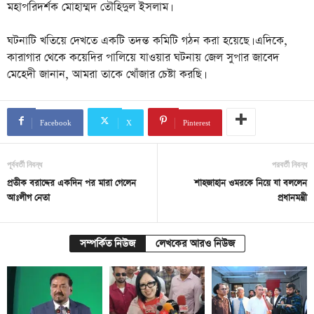
মহাপরিদর্শক মোহাম্মদ তৌহিদুল ইসলাম।
ঘটনাটি খতিয়ে দেখতে একটি তদন্ত কমিটি গঠন করা হয়েছে। এদিকে,
কারাগার থেকে কয়েদির পালিয়ে যাওয়ার ঘটনায় জেল সুপার জাবেদ
মেহেদী জানান, আমরা তাকে খোঁজার চেষ্টা করছি।
Facebook
X
Pinterest
পূর্ববর্তী নিবন্ধ
পরবর্তী নিবন্ধ
প্রতীক বরাদ্দের একদিন পর মারা গেলেন
শাহজাহান ওমরকে নিয়ে যা বললেন
আঃলীগ নেতা
প্রধানমন্ত্রী
সম্পর্কিত নিউজ
লেখকের আরও নিউজ