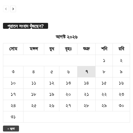
পুরাতন সংবাদ খুঁজছেন?
আগস্ট ২০২৬
সোম
মঙ্গল
বুধ
বৃহঃ
শুক্র
শনি
রবি
১
২
৩
৪
৫
৬
৭
৮
৯
১০
১১
১২
১৩
১৪
১৫
১৬
১৭
১৮
১৯
২০
২১
২২
২৩
২৪
২৫
২৬
২৭
২৮
২৯
৩০
৩১
« জুলা