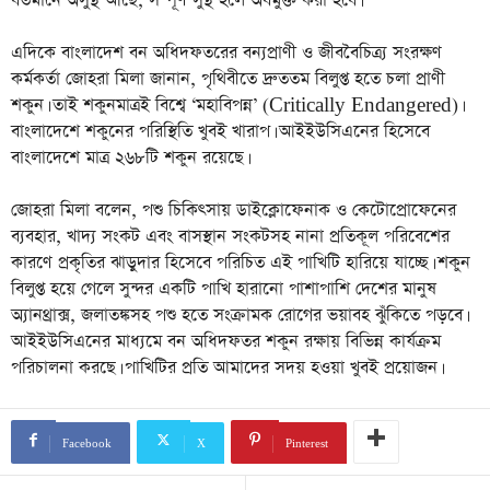
বর্তমানে অসুস্থ আছে, সম্পূর্ণ সুস্থ হলে অবমুক্ত করা হবে।
এদিকে বাংলাদেশ বন অধিদফতরের বন্যপ্রাণী ও জীববৈচিত্র্য সংরক্ষণ
কর্মকর্তা জোহরা মিলা জানান, পৃথিবীতে দ্রুততম বিলুপ্ত হতে চলা প্রাণী
শকুন। তাই শকুনমাত্রই বিশ্বে ‘মহাবিপন্ন’ (Critically Endangered)।
বাংলাদেশে শকুনের পরিস্থিতি খুবই খারাপ। আইইউসিএনের হিসেবে
বাংলাদেশে মাত্র ২৬৮টি শকুন রয়েছে।
জোহরা মিলা বলেন, পশু চিকিৎসায় ডাইক্লোফেনাক ও কেটোপ্রোফেনের
ব্যবহার, খাদ্য সংকট এবং বাসস্থান সংকটসহ নানা প্রতিকূল পরিবেশের
কারণে প্রকৃতির ঝাড়ুদার হিসেবে পরিচিত এই পাখিটি হারিয়ে যাচ্ছে। শকুন
বিলুপ্ত হয়ে গেলে সুন্দর একটি পাখি হারানো পাশাপাশি দেশের মানুষ
অ্যানথ্রাক্স, জলাতঙ্কসহ পশু হতে সংক্রামক রোগের ভয়াবহ ঝুঁকিতে পড়বে।
আইইউসিএনের মাধ্যমে বন অধিদফতর শকুন রক্ষায় বিভিন্ন কার্যক্রম
পরিচালনা করছে। পাখিটির প্রতি আমাদের সদয় হওয়া খুবই প্রয়োজন।
Facebook
X
Pinterest