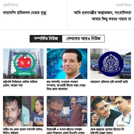
পূর্ববর্তী নিবন্ধ
পরবর্তী নিবন্ধ
কারাবন্দি শ্রমিকদল নেতার মৃত্যু
আমি প্রধানমন্ত্রীর আস্থাভাজন, সাংবাদিকরা
আমার কিছু করতে পারবে না
সম্পর্কিত নিউজ
লেখকের আরও নিউজ
রাষ্ট্রপতি নির্বাচনের ভোটার তালিকা
জয় সভাপতি, নওফেল সাধারণ
সারাদেশে পুলিশের হাই অ্যালার্ট জারি
প্রকাশ, আছেন যারা
সম্পাদক, আওয়ামী লীগের নতুন নেতৃত্ব
নিয়ে জোর আলোচনা
নারীর ঘর থেকে যুবদল সভাপতি আটক,
বিমানমন্ত্রী ও সংসদ হুইপের সভাস্থল
জেল-জুলুমের পুরস্কার হিসেবে কি
ভিডিও ভাইরাল
থেকে পিস্তলসহ প্রয়াত বিএনপি নেতার
রাষ্ট্রপতি হচ্ছেন বাবর?