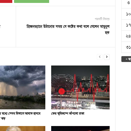
৩
১০
পরবর্তী নিবন্ধ
১৭
ি
প্রিজনভ্যানে উঠানোর সময় যে কষ্টের কথা বলে গেলেন মামুনুল
হক
২৪
৩১
« জু
র মধ্যে যেসব বিভাগে আঘাত হানবে
ফের ভূমিকম্পে কাঁপলো ঢাকা
ী ঝড়