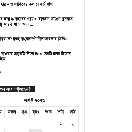
 হারুন ও সাকিবের কল রেকর্ড ফাঁস
 জন্য ৯ বছরের প্রেম ও বাগদান ভাঙেন নুসরাত
া! আরও যা যা জানা...
নিয়া কাঁপাচ্ছে বাংলাদেশী নীল তারকার ভিডিও
 যাওয়ার অনুমতি নিতে ৪০০ কোটি টাকা দিলেন
্দিন
াতন সংবাদ খুঁজছেন?
আগস্ট ২০২৬
ম
মঙ্গল
বুধ
বৃহঃ
শুক্র
শনি
রবি
১
২