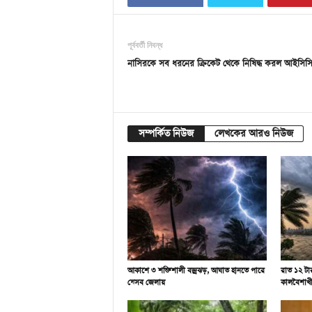
পূর্ববর্তী নিবন্ধ
নাসিরকে সব ধরনের ক্রিকেট থেকে নিষিদ্ধ করল আইসিস
সম্পর্কিত নিউজ
লেখকের আরও নিউজ
আকাশে ৩ শক্তিশালী বজ্রঝড়, আঘাত হানতে পারে
রাত ১২ টা
যেসব জেলায়
কালবৈশাখ