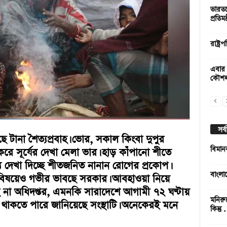
ভারতকে
প্রতিমন্ত্
রাষ্ট্
এবার 
কৌশ
সর্
 টানা শৈত্যপ্রবাহ। ভোর, সকাল কিংবা দুপুর
বিমান
রে সূর্যের দেখা মেলা ভার। হাড় কাঁপানো শীতে
্যে দেখা দিচ্ছে শীতজনিত নানান রোগের প্রকোপ।
বাংলা
খার বিষয়েও গভীর ভাবছে সরকার। আবহাওয়া নিয়ে
া অধিদপ্তর, এমনকি সারাদেশে আগামী ৭২ ঘণ্টায়
মনিরু
হত থাকতে পারে জানিয়েছে সংস্থাটি। অনেকেরই মনে
কিন্তু