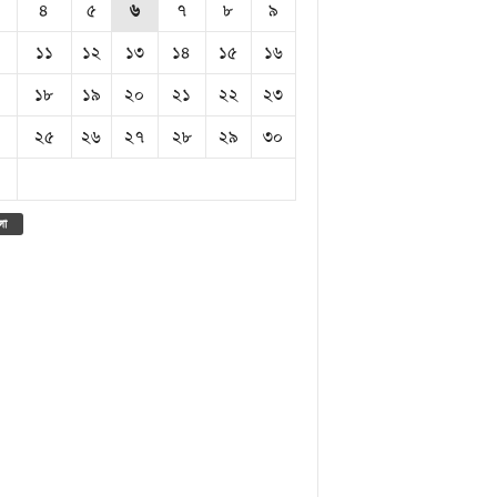
৪
৫
৬
৭
৮
৯
১১
১২
১৩
১৪
১৫
১৬
১৮
১৯
২০
২১
২২
২৩
২৫
২৬
২৭
২৮
২৯
৩০
লা