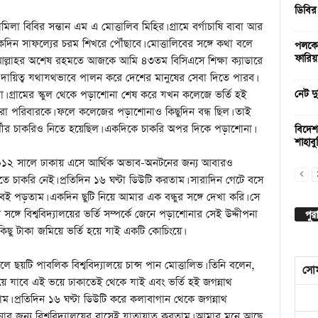
ডিবির
মিলা বিবির সন্তান এম এ মোত্তালিব মিহির। গ্রামে বর্গাচাষি বাবা আর
 একদিন সাফল্যের চরম শিখরে পৌঁছাবে। মোত্তালিবের সঙ্গে কথা বলে
পলকের
ফারিয়
রে আল্লাহর অশেষ রহমতে আজকে আমি ৪৩তম বিসিএসে শিক্ষা ক্যাডারে
ব দায়িত্ব যথাযথভাবে পালন করে দেশের মানুষের সেবা দিতে পারব।
 গ্রামের স্কুল থেকে পড়াশোনা শেষ করে যখন কলেজে ভর্তি হই
নেট দু
রো পরিবারকে। ফলে কলেজের পড়াশোনাও কিছুদিন বন্ধ ছিল। তাই
কর্মীর চাকরিও নিতে হয়েছিল। একদিকে চাকরি অপর দিকে পড়াশোনা।
বিদেশ
শাহাবুদ
০১২ সালে ঢাকায় এসে আর্থিক অভাব-অনটনের জন্য আবারও
তে চাকরি নেই। প্রতিদিন ১৬ ঘণ্টা ডিউটি করতাম। সারাদিন গেটে বসে
পড়তাম। একদিন ছুটি নিয়ে আমার এক বন্ধুর সঙ্গে দেখা করি। সে
পুর
্গে বিশ্ববিদ্যালয়ের ভর্তি সম্পর্কে জেনে পড়াশোনার সেই উদ্দীপনা
 টাকা জমিয়ে ভর্তি হয়ে যাই একটি কোচিংয়ে।
য়টি পাবলিক বিশ্ববিদ্যালয়ে চান্স পান মোত্তালিভ। তিনি বলেন,
সো
হয়ে যাবে এই ভয়ে ঢাকাতেই থেকে যাই এবং ভর্তি হই জগন্নাথ
রাম। প্রতিদিন ১৬ ঘণ্টা ডিউটি করে কলাবাগান থেকে জগন্নাথ
ঁচানোর জন্য বিশ্ববিদ্যালয়ের বাসেই যাতায়াত করতাম। আমার মনে আছে