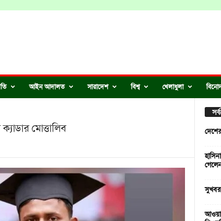
ীতি
আইন আদালত
সারাদেশ
বিশ্ব
খেলাধুলা
বিনো
সর
 ক্যাডার মোত্তালিব
দেশের
হাসিনা
গেলে
সুখবর
আওয়াম