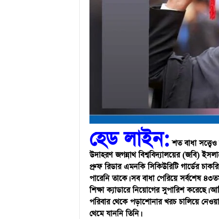
u
l
a
r
B
a
n
g
l
a
N
e
w
হেড লাইন:
s
শত বাধা সত্ত্ব
&
উদাহরণ জগন্নাথ বিশ্ববিদ্যালয়ের (জবি) ইসলামে
E
প্রুফ রিডার এমনকি সিকিউরিটি গার্ডের চাকর
n
পারেনি তাকে। সব বাধা পেরিয়ে সর্বশেষ ৪৩
t
e
শিক্ষা ক্যাডারে নিয়োগের সুপারিশ করেছে। আর
r
পরিবার থেকে পড়াশোনার খরচ চালিয়ে নেওয়া 
t
থেমে যাননি তিনি।