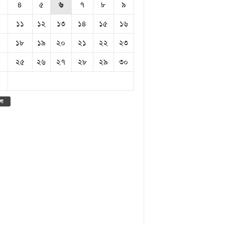
৪
৫
৬
৭
৮
৯
১১
১২
১৩
১৪
১৫
১৬
১৮
১৯
২০
২১
২২
২৩
২৫
২৬
২৭
২৮
২৯
৩০
লা