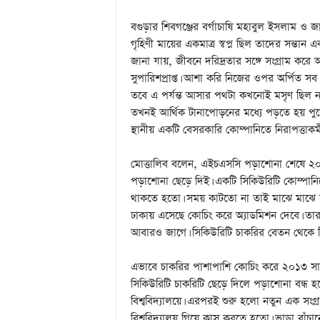
a
i
বগুড়ার শিবগঞ্জের বর্গাচাষি মহাবুল ইসলাম ও জা
n
গৃহিণী মায়ের একমাত্র স্বপ্ন ছিল তাদের সন্তান
m
জানা যায়, জীবনে দরিদ্রতার সঙ্গে সংগ্রাম ক
e
n
সুপারিশপ্রাপ্ত। আশা করি নিজের ওপর অর্পিত স
t
তবে এ পর্যন্ত আসার পথটা কখনোই মসৃণ ছিল না।
তখনই আর্থিক টানাপোড়নের মধ্যে পড়তে হয় পু
স্থানীয় একটি বেসরকারি কোম্পানিতে নিরাপত্তা
মোত্তালিব বলেন, এইচএসসি পড়াশোনা শেষে ২
পড়াশোনা ছেড়ে দিই। একটি সিকিউরিটি কোম্পানি
থাকতে হতো। সময় কাটতো না তাই মাঝে মাঝে বই 
ঢাকায় এসেছে কোচিং করে অ্যাডমিশন দেবে। তার সঙ
আবারও জাগে। সিকিউরিটি চাকরির বেতন থেকে কিছু
এভাবে চাকরির পাশাপাশি কোচিং করে ২০১৩ সালে ছ
সিকিউরিটি চাকরিটি ছেড়ে দিলে পড়াশোনা বন্ধ 
বিশ্ববিদ্যালয়ে। এরপরই শুরু হলো নতুন এক সংগ্
বিশ্ববিদ্যালয় গিয়ে ক্লাস করতে হতো। ভাড়া বা