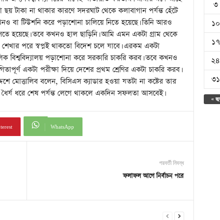
৩
ড়া ছয় টাকা না থাকার কারণে সদরঘাট থেকে কলাবাগান পর্যন্ত হেঁটে
ও বা টিউশনি করে পড়াশোনা চালিয়ে নিতে হয়েছে। তিনি আরও
১০
সতে হয়েছে। তবে কখনও হাল ছাড়িনি। আমি এমন একটা গ্রাম থেকে
১৭
ত শেখার পরে স্বপ্নই থাকতো বিদেশ চলে যাবে। এরকম একটা
ক বিশ্ববিদ্যালয় পড়াশোনা করে সরকারি চাকরি করব। তবে কখনও
২৪
াপূর্ণ একটা পরীক্ষা দিয়ে দেশের প্রথম শ্রেণির একটা চাকরি করব।
৩১
দেশে মোত্তালিব বলেন, বিসিএস ক্যাডার হওয়া যতটা না কষ্টের তার
াই ধৈর্য ধরে শেষ পর্যন্ত লেগে থাকলে একদিন সফলতা আসবেই।
« জু
terest
WhatsApp
পরবর্তী নিবন্ধ
ফলাফল আগে নির্বাচন পরে