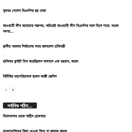
সুখবর পেলেন বিএনপির ছয় নেতা
আওয়ামী লীগ আমাদের শত্রু নয়, অচিরেই আওয়ামী লীগ বিএনপির সঙ্গে মিশে যাবে: সংসদ
সদস্য...
স্থানীয় সরকার নির্বাচনের সময় জানালেন প্রতিমন্ত্রী
হাসিনার ফ্লাইট মিস করেছিলেন সালমান এফ রহমান, কারণ
বিটিভির মহাপরিচালক হলেন কাজী জেসিন
সর্বাধিক পঠিত...
বিমানবন্দর থেকে শাহীন গ্রেফতার
বাংলাদেশিদের ভিসা দেওয়া নিয়ে যা জানাল ভারত