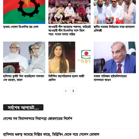
সুখবর পেলেন বিএনপির ছয় নেতা
আওয়ামী লীগ আমাদের শত্রু নয়, অচিরেই
স্থানীয় সরকার নির্বাচনের সময় জানালেন
আওয়ামী লীগ বিএনপির সঙ্গে মিশে
প্রতিমন্ত্রী
যাবে: সংসদ সদস্য নাছির
হাসিনার ফ্লাইট মিস করেছিলেন সালমান
বিটিভির মহাপরিচালক হলেন কাজী
ঢাকায় পাকিস্তান হাইকমিশনারের
এফ রহমান, কারণ
জেসিন
বাসভবনে আগুন
সর্বশেষ আপডেট...
দেশের সব বিমানবন্দরে নিরাপত্তা জোরদারের নির্দেশ
হাসিনার গুরুত্ব কমেছে দিল্লির কাছে, ডিব্রিফিং থেকে সরে গেলেন ডোভাল