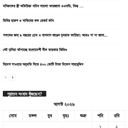
মনিরুলের স্ত্রী অতিরিক্ত সচিব সায়লা ফারজানা ওএসডি, কিন্তু …
ডিবির হারুন ও সাকিবের কল রেকর্ড ফাঁস
পলকের জন্য ৯ বছরের প্রেম ও বাগদান ভাঙেন নুসরাত ফারিয়া! আরও যা যা জানা...
নেট দুনিয়া কাঁপাচ্ছে বাংলাদেশী নীল তারকার ভিডিও
বিদেশ যাওয়ার অনুমতি নিতে ৪০০ কোটি টাকা দিলেন শাহাবুদ্দিন
পুরাতন সংবাদ খুঁজছেন?
আগস্ট ২০২৬
সোম
মঙ্গল
বুধ
বৃহঃ
শুক্র
শনি
রবি
১
২