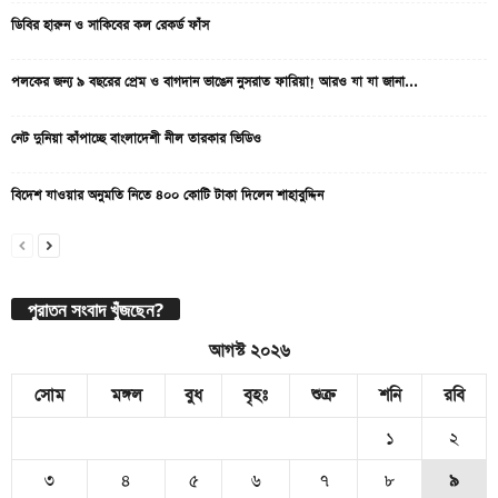
ডিবির হারুন ও সাকিবের কল রেকর্ড ফাঁস
পলকের জন্য ৯ বছরের প্রেম ও বাগদান ভাঙেন নুসরাত ফারিয়া! আরও যা যা জানা...
নেট দুনিয়া কাঁপাচ্ছে বাংলাদেশী নীল তারকার ভিডিও
বিদেশ যাওয়ার অনুমতি নিতে ৪০০ কোটি টাকা দিলেন শাহাবুদ্দিন
পুরাতন সংবাদ খুঁজছেন?
আগস্ট ২০২৬
সোম
মঙ্গল
বুধ
বৃহঃ
শুক্র
শনি
রবি
১
২
৩
৪
৫
৬
৭
৮
৯