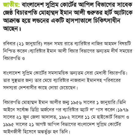
জাতীয়:
বাংলাদেশ সুপ্রিম কোর্টের আপিল বিভাগের সাবেক
জেষ্ঠ বিচারপতি মোহাম্মদ ইমান আলী গুরুতর হার্ট অ্যাটাকে
আক্রান্ত হয়ে লন্ডনের একটি হাসপাতালে চিকিৎসাধীন
আছেন।
।
রবিবার (২১ জানুয়ারি) লন্ডন সময় রা‌তে ব্যারিস্টার না‌জির আহমদ বিষয়‌টি
নি‌শ্চিত ক‌রেন। ব্যারিস্টার ইমান আলী বিচার বিভাগের অন্যতম দীর্ঘ সময়ের
বিচারপতি ও
বাংলাদেশ সুপ্রিম কোর্টের সমসাময়িক অন্যতম সেরা মেধাবী বিচারপতি।
তার সুস্থতার জন্য তার মেয়ে ব্যারিস্টার নাজরানা ইমানসহ প‌রিবা‌রের
সদস্যরা দেশবাসীর কা‌ছে দোয়া চে‌য়ে‌ছেন।
বিচারপতি মোহাম্মদ ইমান আলীর জন্ম ১৯৫৬ সালের ১ জানুয়ারি। তিনি
আইনে সর্বোচ্চ ডিগ্রি অর্জনের পর ব্যারিস্টার অ্যাট ল’ পাস করেন। ১৯৭৯
সালের ২১ জুন জেলা আদালত, ১৯৮২ সালের ১১ মে হাইকোর্ট বিভাগ ও
১৯৯৫ সালের ২১ আগস্ট আপিল বিভাগের বাংলাদেশ সুপ্রিম কোর্টের
আইনজীবী হিসেবে অন্তর্ভুক্ত হন তিনি।