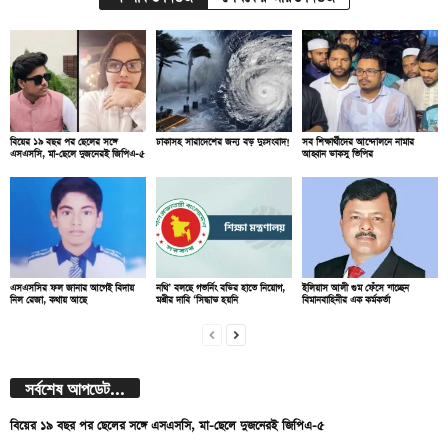
বিয়ের ১৯ বছর পর ছেলের সঙ্গে
ঢাকাসহ সারাদেশের জন্য বড় দুঃসংবাদ!
সব শিক্ষার্থীদের আন্দোলনে নামার
এসএসসি, মা-ছেলে দুজনেরই জিপিএ-৫
আহ্বান ডাকসু ভিপির
এসএসসির ফল জানার আগেই বিদায়
নথি’ বলছে গভর্নিং বডির হাতে নিয়োগ,
ইলিয়াস আলী গুম ফেঁসে যাচ্ছেন
নিল রেজা, কথায় আছে
মন্ত্রীর দাবি ‘সিদ্ধান্ত হয়নি
বিমানবাহিনীর এক কর্মকর্তা
সর্বশেষ আপডেট...
বিয়ের ১৯ বছর পর ছেলের সঙ্গে এসএসসি, মা-ছেলে দুজনেরই জিপিএ-৫