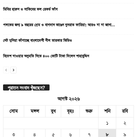
ডিবির হারুন ও সাকিবের কল রেকর্ড ফাঁস
পলকের জন্য ৯ বছরের প্রেম ও বাগদান ভাঙেন নুসরাত ফারিয়া! আরও যা যা জানা...
নেট দুনিয়া কাঁপাচ্ছে বাংলাদেশী নীল তারকার ভিডিও
বিদেশ যাওয়ার অনুমতি নিতে ৪০০ কোটি টাকা দিলেন শাহাবুদ্দিন
পুরাতন সংবাদ খুঁজছেন?
আগস্ট ২০২৬
সোম
মঙ্গল
বুধ
বৃহঃ
শুক্র
শনি
রবি
১
২
৩
৪
৫
৬
৭
৮
৯