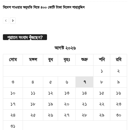
বিদেশ যাওয়ার অনুমতি নিতে ৪০০ কোটি টাকা দিলেন শাহাবুদ্দিন
পুরাতন সংবাদ খুঁজছেন?
আগস্ট ২০২৬
সোম
মঙ্গল
বুধ
বৃহঃ
শুক্র
শনি
রবি
১
২
৩
৪
৫
৬
৭
৮
৯
১০
১১
১২
১৩
১৪
১৫
১৬
১৭
১৮
১৯
২০
২১
২২
২৩
২৪
২৫
২৬
২৭
২৮
২৯
৩০
৩১