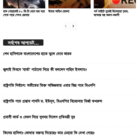
রাত পোহালেই ৮০ কি.মি বেগে ঝড় বয়ে
ঈদের তারিখ ঘোষণা
পর্ন সাইটে ঢুকেই দিশেহারা যুবক,
যেতে পারে যেসব জেলায়
আতঙ্কে বহু তরুণ-তরুণী
সর্বশেষ আপডেট...
শেখ হাসিনাকে বাংলাদেশের হাতে তুলে দেবে ভারত
জুলাই দিবসে ‘বার্তা’ পাঠানো নিয়ে কী বললেন নাহিদ ইসলাম?
রাষ্ট্রপতি নির্বাচন: অতীতের তিক্ত অভিজ্ঞতায় এবার ভিন্ন পথে বিএনপি
রাষ্ট্রপতি পদে প্রস্তাব পাননি ড. ইউনূস, বিএনপির বিবেচনায় মির্জা ফখরুল
প্রবাসী কার্ড ও বেতন নিয়ে সুখবর দিলেন প্রতিমন্ত্রী নুর
কিসের হাসিনা? কোথায় বক্তব্য দিয়েছে? তার চেহারা কি দেখা গেছে?