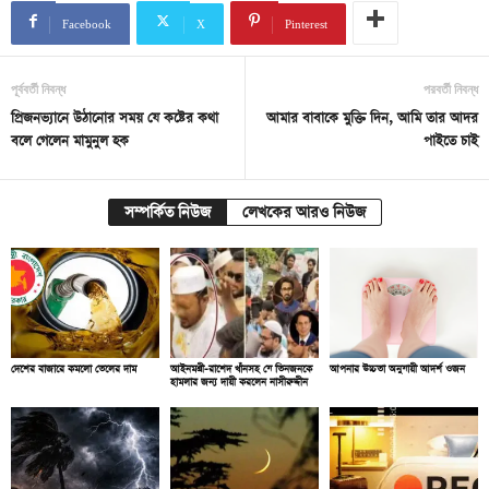
Facebook
X
Pinterest
পূর্ববর্তী নিবন্ধ
পরবর্তী নিবন্ধ
প্রিজনভ্যানে উঠানোর সময় যে কষ্টের কথা
আমার বাবাকে মুক্তি দিন, আমি তার আদর
বলে গেলেন মামুনুল হক
পাইতে চাই
সম্পর্কিত নিউজ
লেখকের আরও নিউজ
দেশের বাজারে কমলো তেলের দাম
আইনমন্ত্রী-রাশেদ খাঁনসহ যে তিনজনকে
আপনার উচ্চতা অনুযায়ী আদর্শ ওজন
হামলার জন্য দায়ী করলেন নাসীরুদ্দীন