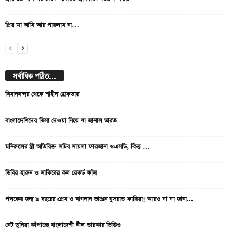
প্রিয় মা আমি আর পারলাম না…
সর্বাধিক পঠিত...
বিমানবন্দর থেকে শাহীন গ্রেফতার
বাংলাদেশিদের ভিসা দেওয়া নিয়ে যা জানাল ভারত
মনিরুলের স্ত্রী অতিরিক্ত সচিব সায়লা ফারজানা ওএসডি, কিন্তু …
ডিবির হারুন ও সাকিবের কল রেকর্ড ফাঁস
পলকের জন্য ৯ বছরের প্রেম ও বাগদান ভাঙেন নুসরাত ফারিয়া! আরও যা যা জানা...
নেট দুনিয়া কাঁপাচ্ছে বাংলাদেশী নীল তারকার ভিডিও