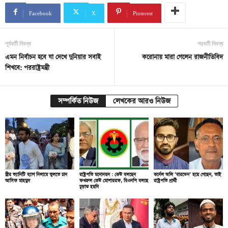
Facebook
X
Pinterest
পূর্ববর্তী নিবন্ধ
পরবর্তী নিবন্ধ
এমন নির্বাচন হবে যা দেখে দুনিয়ার সবাই
করোনায় মারা গেলেন রাজনীতিবিদ
শিখবে: পররাষ্ট্রমন্ত্রী
সম্পর্কিত নিউজ
লেখকের আরও নিউজ
স্ত্রীর ভ্যানিটি ব্যাগ নিলামে তুলতে চান
রাষ্ট্রপতি মনোনয়ন : কেউ বলছেন
কর্নেল অলি ‘বারডেন’ হয়ে গেছেন, তাই
আসিফ মাহমুদ
ফখরুল কেউ মোশাররফ, বিএনপি বলছে
রাষ্ট্রপতি প্রার্থী
চূড়ান্ত হয়নি