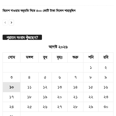
বিদেশ যাওয়ার অনুমতি নিতে ৪০০ কোটি টাকা দিলেন শাহাবুদ্দিন
পুরাতন সংবাদ খুঁজছেন?
আগস্ট ২০২৬
সোম
মঙ্গল
বুধ
বৃহঃ
শুক্র
শনি
রবি
১
২
৩
৪
৫
৬
৭
৮
৯
১০
১১
১২
১৩
১৪
১৫
১৬
১৭
১৮
১৯
২০
২১
২২
২৩
২৪
২৫
২৬
২৭
২৮
২৯
৩০