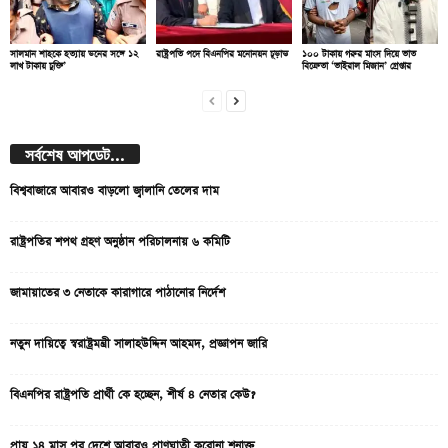
সালমান শাহকে হত্যায় ডনের সঙ্গে ১২
রাষ্ট্রপতি পদে বিএনপির মনোনয়ন চূড়ান্ত
১০০ টাকায় গরুর মাংস দিয়ে ভাত
লাখ টাকায় চুক্তি’
বিক্রেতা ‘ভাইরাল মিজান’ গ্রেপ্তার
সর্বশেষ আপডেট...
বিশ্ববাজারে আবারও বাড়লো জ্বালানি তেলের দাম
রাষ্ট্রপতির শপথ গ্রহণ অনুষ্ঠান পরিচালনায় ৬ কমিটি
জামায়াতের ৩ নেতাকে কারাগারে পাঠানোর নির্দেশ
নতুন দায়িত্বে স্বরাষ্ট্রমন্ত্রী সালাহউদ্দিন আহমদ, প্রজ্ঞাপন জারি
বিএনপির রাষ্ট্রপতি প্রার্থী কে হচ্ছেন, শীর্ষ ৪ নেতার কেউ?
প্রায় ১৪ মাস পর দেশে আবারও প্রাণঘাতী করোনা শনাক্ত