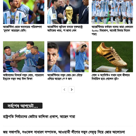
আর্জেন্টিনা থেকে অবসরের পরিকল্পনা
আর্জেন্টিনা ফুটবল বসকে যুক্তরাষ্ট্রে
আর্জেন্টিনার বর্তমান দলের কারা খেলবেন
‘চূড়ান্ত’ করেছেন মেসি!
আটকের খবর, যা জানা গেল
২০৩০ বিশ্বকাপ, আগেই বিদায় নিবেন
যারা!
ফাইনালের বিতর্কে নতুন মোড়, পারেদেস
আর্জেন্টিনার নতুন কোচ কে? দৌড়ে
গোল ও অ্যাসিস্টও সমান হলে কীভাবে
ইস্যুতে নতুন তথ্য দিল ফিফা
এগিয়ে আছেন যে ৪ জন
নির্ধারিত হবে গোল্ডেন বুট?
সর্বশেষ আপডেট...
রাষ্ট্রপতি নির্বাচনের ভোটার তালিকা প্রকাশ, আছেন যারা
জয় সভাপতি, নওফেল সাধারণ সম্পাদক, আওয়ামী লীগের নতুন নেতৃত্ব নিয়ে জোর আলোচনা