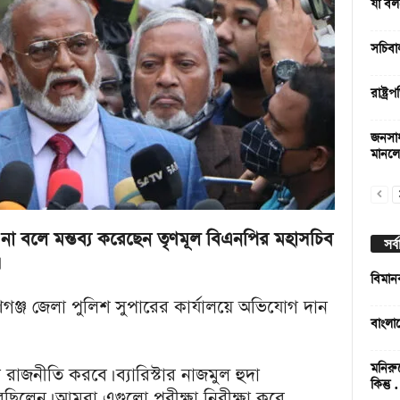
যা বল
সচিবা
রাষ্ট্
জনসাধ
মানলে ম
না বলে মন্তব্য করেছেন তৃণমূল বিএনপির মহাসচিব
সর্
বিমান
য়ণগঞ্জ জেলা পুলিশ সুপারের কার্যালয়ে অভিযোগ দান
বাংলা
মনিরু
 রাজনীতি করবে। ব্যারিস্টার নাজমুল হুদা
কিন্তু
েছিলেন। আমরা এগুলো পরীক্ষা নিরীক্ষা করে