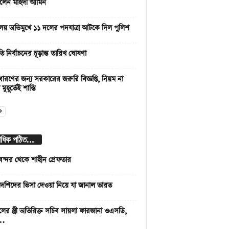
লেন মাহদী আমিন
লয় অভিমুখে ১১ দলের পদযাত্রা আটকে দিল পুলিশ
রপতি নির্বাচনের চূড়ান্ত তারিখ ঘোষণা
ারণের জন্য সরকারের জরুরি বিজ্ঞপ্তি, নিয়ম না
ুহূর্তেই শাস্তি
বাধিক পঠিত...
বন্দর থেকে শাহীন গ্রেফতার
দেশিদের ভিসা দেওয়া নিয়ে যা জানাল ভারত
লের স্ত্রী অতিরিক্ত সচিব সায়লা ফারজানা ওএসডি,
 …