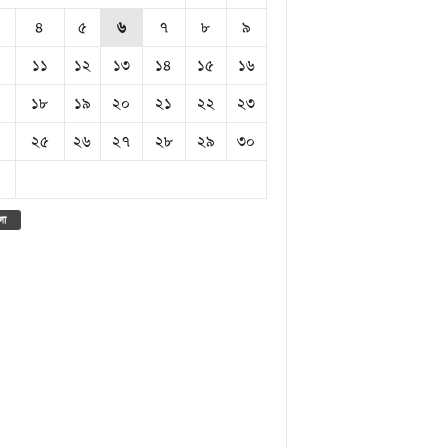
৪
৫
৬
৭
৮
৯
১১
১২
১৩
১৪
১৫
১৬
১৮
১৯
২০
২১
২২
২৩
২৫
২৬
২৭
২৮
২৯
৩০
লা