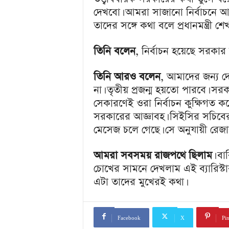
a
দেখবো। আমরা সাজানো নির্বাচনে আর
i
n
তাদের সঙ্গে কথা বলে প্রধানমন্ত্রী শ
m
e
তিনি বলেন
, নির্বাচন হয়েছে সরকা
n
t
তিনি আরও বলেন
, আমাদের জন্য দেশ
না। তৃতীয় প্রজন্ম হয়তো পারবে। স
সেকারণেই ওরা নির্বাচন কুক্ষিগত ক
সরকারের আজ্ঞাবহ। সিইসির সচিবের 
মেসেজ চলে গেছে। সে অনুযায়ী রেজাল
আমরা সবসময় রাজপথে ছিলাম
। ব
চোখের সামনে দেখলাম এই ব্যারিস্ট
এটা তাদের মুখেরই কথা।
Facebook
X
Pin