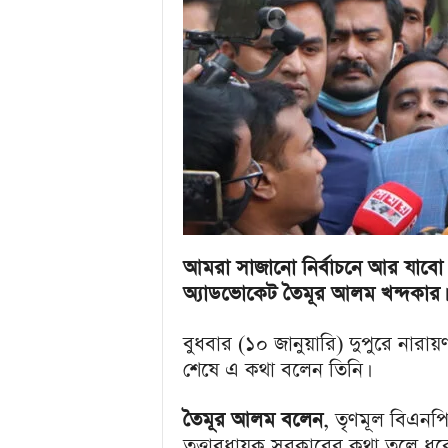
u
l
a
r
B
a
n
g
l
a
N
e
w
আমরা সাজানো নির্বাচনে আর যাবো 
s
অ্যাডভোকেট তৈমূর আলম খন্দকার।
&
E
বুধবার (১০ জানুয়ারি) দুপুরে নারা
n
শেষে এ কথা বলেন তিনি।
t
e
r
তৈমূর আলম বলেন
, তৃণমূল বিএনপি
t
তত্ত্বাবধায়ক সরকারের কথা তুলে ধর