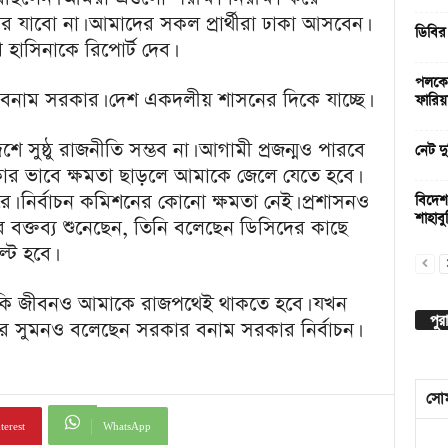
 যাবো না। আমাদের সকল প্রার্থীরা ঢাকা আসবেন।
ডিবির
েখ হাসিনাকে রিপোর্ট দেব।
পলকের
র বনাম সরকার। দেশ একদলীয় শাসনের দিকে যাচ্ছে।
ফারিয়
ে সুষ্ঠু রাজনীতি সম্ভব না। আগামী প্রজন্মও পারবে
নেট দু
রকার ভাবে ক্ষমতা ছাড়লে আমাকে জেলে যেতে হবে।
রে। নির্বাচন কমিশনের কোনো ক্ষমতা নেই। প্রশাসনও
বিদেশ
শাহাবুদ
বক্তব্য শুনেছেন, তিনি বলেছেন ডিসিদের কাছে
্ট হবে।
াকি জীবনও আমাকে রাজপথেই থাকতে হবে। যখন
পুর
ার সুমনও বলেছেন সরকার বনাম সরকার নির্বাচন।
সো
terest
WhatsApp