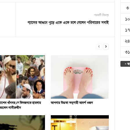
৩
পরবর্তী নিবন্ধ
১০
গ্যাসের আগুনে পুড়ে একে একে চলে গেলেন পরিবারের সবাই
১৭
২৪
৩১
« জু
-রাশেদ খাঁনসহ যে তিনজনকে হামলার
আপনার উচ্চতা অনুযায়ী আদর্শ ওজন
করলেন নাসীরুদ্দীন