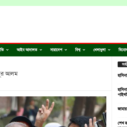
ীতি
আইন আদালত
সারাদেশ
বিশ্ব
খেলাধুলা
বিনো
সর
ৈমূর আলম
হাসিন
হাসিন
পাইলট
জামায়
শেখ হা