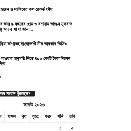
 হারুন ও সাকিবের কল রেকর্ড ফাঁস
 জন্য ৯ বছরের প্রেম ও বাগদান ভাঙেন নুসরাত
া! আরও যা যা জানা...
নিয়া কাঁপাচ্ছে বাংলাদেশী নীল তারকার ভিডিও
 যাওয়ার অনুমতি নিতে ৪০০ কোটি টাকা দিলেন
্দিন
াতন সংবাদ খুঁজছেন?
আগস্ট ২০২৬
ম
মঙ্গল
বুধ
বৃহঃ
শুক্র
শনি
রবি
১
২