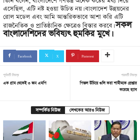
তিনি বলেন, বাংলাদেশে গণতন্ত্র অনেক কষ্টের মধ্য দিয়ে
এসেছিল, এটি নষ্ট হওয়া উচিত নয়। বাংলাদেশ উন্নয়নের
রোল মডেল এবং আমি আন্তরিকভাবে আশা করি এটি
সকল
রাজনৈতিক ও প্রাতিষ্ঠানিক ক্ষেত্রেও বিস্তার করবে।
বাংলাদেশিদের ভবিষ্যৎ হুমকির মুখে।
Facebook
X
Pinterest
পূর্ববর্তী নিবন্ধ
পরবর্তী নিবন্ধ
এক গ্রাম থেকেই ৩ জন এমপি
পিস্তল উঁচিয়ে গুলি করা শামীমকে গ্রেপ্তার
করেছে র‌্যাব
সম্পর্কিত নিউজ
লেখকের আরও নিউজ