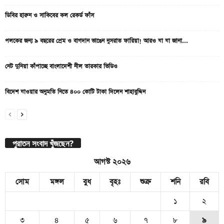
ডিবির হারুন ও সাকিবের কল রেকর্ড ফাঁস
পলকের জন্য ৯ বছরের প্রেম ও বাগদান ভাঙেন নুসরাত ফারিয়া! আরও যা যা জানা...
নেট দুনিয়া কাঁপাচ্ছে বাংলাদেশী নীল তারকার ভিডিও
বিদেশ যাওয়ার অনুমতি নিতে ৪০০ কোটি টাকা দিলেন শাহাবুদ্দিন
পুরাতন সংবাদ খুঁজছেন?
আগস্ট ২০২৬
সোম
মঙ্গল
বুধ
বৃহঃ
শুক্র
শনি
রবি
১
২
৩
৪
৫
৬
৭
৮
৯