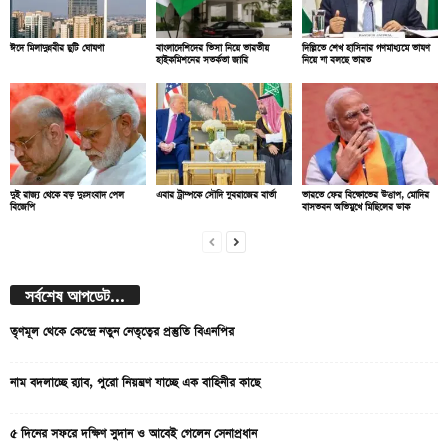
ঈদে মিলাদুন্নবীর ছুটি ঘোষণা
বাংলাদেশিদের ভিসা নিয়ে ভারতীয়
দিল্লিতে শেখ হাসিনার গণমাধ্যমে ভাষণ
হাইকমিশনের সতর্কতা জারি
নিয়ে যা বলছে ভারত
দুই রাজ্য থেকে বড় দুঃসংবাদ পেল
এবার ট্রাম্পকে সৌদি যুবরাজের বার্তা
ভারতে ফের বিক্ষোভের উত্তাপ, মোদির
বিজেপি
বাসভবন অভিমুখে মিছিলের ডাক
সর্বশেষ আপডেট...
তৃণমূল থেকে কেন্দ্রে নতুন নেতৃত্বের প্রস্তুতি বিএনপির
নাম বদলাচ্ছে র‌্যাব, পুরো নিয়ন্ত্রণ যাচ্ছে এক বাহিনীর কাছে
৫ দিনের সফরে দক্ষিণ সুদান ও আবেই গেলেন সেনাপ্রধান