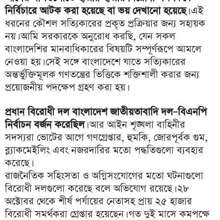
নির্বিচারে আটক করা হয়েছে বা ভয় দেখানো হয়েছে
। এই
ধরনের কৌশল সত্যিকারের প্রকৃত প্রক্রিয়ার জন্য সহায়ক
নয়। আমি সরকারকে অনুরোধ করছি, যেন সকল
বাংলাদেশির মানবাধিকারের বিষয়টি সম্পূর্ণরূপে আমলে
নেওয়া হয়। সেই সঙ্গে বাংলাদেশে যাতে সত্যিকারের
অন্তর্ভুক্তিমূলক গণতন্ত্রের ভিত্তিকে শক্তিশালী করার জন্য
প্রয়োজনীয় পদক্ষেপ গ্রহণ করা হয়।
প্রধান বিরোধী দল বাংলাদেশ জাতীয়তাবাদি দল–বিএনপি
নির্বাচন বর্জন করেছিল
। আর আইন শৃঙ্খলা বাহিনীর
সদস্যরা ভোটের আগে গণগ্রেপ্তার, হুমকি, জোরপূর্বক গুম,
ব্ল্যাকমেইলিং এবং নজরদারির মতো পদ্ধতিগুলো ব্যবহার
করেছে।
রাজনৈতিক সহিংসতা ও অগ্নিসংযোগের মতো ঘটনাগুলো
বিরোধী দলগুলো করেছে বলে অভিযোগ রয়েছে। ২৮
অক্টোবর থেকে শীর্ষ পর্যায়ের নেতাসহ প্রায় ২৫ হাজার
বিরোধী সমর্থকরা গ্রেপ্তার হয়েছেন। গত দুই মাসে কমপক্ষে