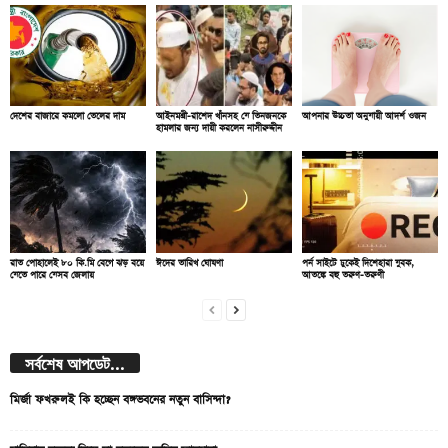
দেশের বাজারে কমলো তেলের দাম
আইনমন্ত্রী-রাশেদ খাঁনসহ যে তিনজনকে
আপনার উচ্চতা অনুযায়ী আদর্শ ওজন
হামলার জন্য দায়ী করলেন নাসীরুদ্দীন
রাত পোহালেই ৮০ কি.মি বেগে ঝড় বয়ে
ঈদের তারিখ ঘোষণা
পর্ন সাইটে ঢুকেই দিশেহারা যুবক,
যেতে পারে যেসব জেলায়
আতঙ্কে বহু তরুণ-তরুণী
সর্বশেষ আপডেট...
মির্জা ফখরুলই কি হচ্ছেন বঙ্গভবনের নতুন বাসিন্দা?