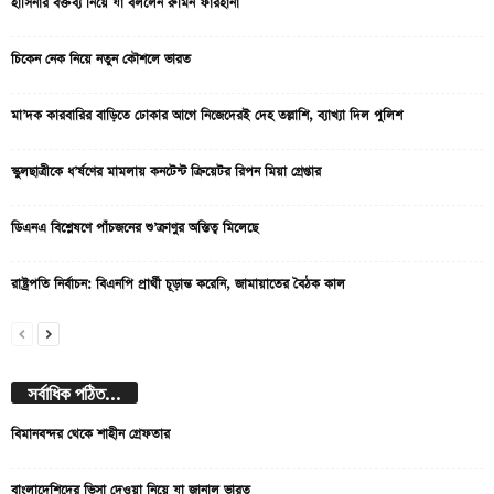
হাসিনার বক্তব্য নিয়ে যা বললেন রুমিন ফারহানা
চিকেন নেক নিয়ে নতুন কৌশলে ভারত
মা’দক কারবারির বাড়িতে ঢোকার আগে নিজেদেরই দেহ তল্লাশি, ব্যাখ্যা দিল পুলিশ
স্কুলছাত্রীকে ধ’র্ষণের মামলায় কনটেন্ট ক্রিয়েটর রিপন মিয়া গ্রেপ্তার
ডিএনএ বিশ্লেষণে পাঁচজনের শু’ক্রাণুর অস্তিত্ব মিলেছে
রাষ্ট্রপতি নির্বাচন: বিএনপি প্রার্থী চূড়ান্ত করেনি, জামায়াতের বৈঠক কাল
সর্বাধিক পঠিত...
বিমানবন্দর থেকে শাহীন গ্রেফতার
বাংলাদেশিদের ভিসা দেওয়া নিয়ে যা জানাল ভারত