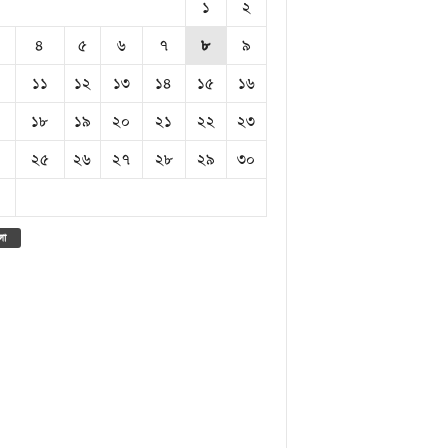
১
২
৪
৫
৬
৭
৮
৯
১১
১২
১৩
১৪
১৫
১৬
১৮
১৯
২০
২১
২২
২৩
২৫
২৬
২৭
২৮
২৯
৩০
লা