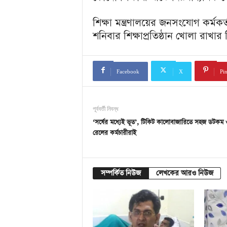
শিক্ষা মন্ত্রণালয়ের জনসংযোগ কর্মক
শনিবার শিক্ষাপ্রতিষ্ঠান খোলা রাখা
Facebook
X
Pin
পূর্ববর্তী নিবন্ধ
‘সর্ষের মধ্যেই ভূত’, টিকিট কালোবাজারিতে সহজ ডটকম 
রেলের কর্মচারীরাই
সম্পর্কিত নিউজ
লেখকের আরও নিউজ