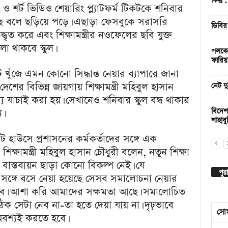
কিন্তু
শর্ট ভিডিও শেয়ারিং প্ল্যাটফর্ম টিকটকে শনিবার
হয়েছে বলে ছড়িয়ে পড়ে। এছাড়া ফেসবুকে সরাসরি
ডিবির
উদ্ধৃত করে এবং শিক্ষামন্ত্রীর নওফেলের ছবি যুক্ত
া থাকবে স্কুল।
পলকের
ফারিয়
 খুঁজে এমন কোনো সিদ্ধান্ত নেয়ার ব্যাপারে জানা
ের বিভিন্ন জায়গায় শিক্ষামন্ত্রী মহিবুল হাসান
নেট দু
্য যাচাই করা হয়। সেখানেও শনিবার স্কুল বন্ধ থাকার
।
বিদেশ
শাহাবুদ
্কিট হাউসে প্রশাসনের কর্মকর্তাদের সঙ্গে এক
্ষামন্ত্রী মহিবুল হাসান চৌধুরী বলেন, নতুন শিক্ষা
াস্তবায়ন ছাড়া কোনো বিকল্প নেই। যে
পুর
দের সঙ্গে বসে নেয়া হয়েছে সেসব সমালোচনা নেয়ার
বে। আশা করি আমাদের সক্ষমতা আছে। সমালোচিত
সঠিক সেটা নেব না-তা হতে দেয়া যায় না। দৃঢ়ভাবে
সো
 অবশ্যই করতে হবে।