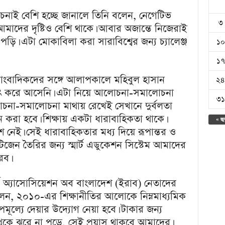
োচনাই বেশি হচ্ছে জানালে তিনি বলেন, নেগেটিভ
৩
মাদের দৃষ্টিও বেশি থাকে। আবার অজান্তে নিজেরাই
। এটা মোকাবিলা করা সারাবিশ্বের জন্য চ্যালেঞ্জ
১০
১৭
াংবাদিকদের সঙ্গে আলাপকালে মহিবুল হাসান
২৪
ঠাৎ করে আসেনি। এটা নিয়ে আলোচনা-সমালোচনা
৩১
চনা-সমালোচনা মাথায় রেখেই সেখানে দুর্বলতা
 করা হবে। শিক্ষায় একটা ধারাবাহিকতা থাকে।
« জু
নেই। সেই ধারাবাহিকতার মধ্য দিয়ে রূপান্তর ও
সিটিজেন তৈরির জন্য স্মার্ট এডুকেশন সিস্টেম আমাদের
রব।
স অ্যাসোসিয়েশন অব বাংলাদেশ (ইরাব) নেতাদের
 বলেন, ২০১০-এর শিক্ষানীতির আলোকে নিম্নমাধ্যমিক
্পমূল্যে দেয়ার উদ্যোগ নেয়া হবে। টাকার জন্য
ক থেকে ঝরে না পড়ে, সেই প্রয়াস থাকবে আমাদের।