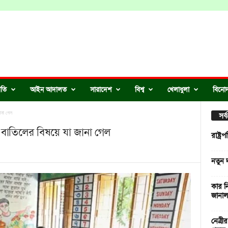
ীতি
আইন আদালত
সারাদেশ
বিশ্ব
খেলাধুলা
বিনো
জানা গেল
সর
ছুটি বাতিলের বিষয়ে যা জানা গেল
রাষ্ট্
নতুন দায়
কার ন
জানাল 
নেত্র