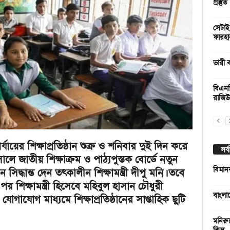
প্রস্তুত
সেটাই
ফারহা
ভারী 
বিএনপি 
রাজি
য়ের শিক্ষাপ্রতিষ্ঠান শুক্র ও শনিবার দুই দিন করে
সর্
লে জাতীয় শিক্ষাক্রম ও পাঠ্যপুস্তক বোর্ডে নতুন
বিমান
দ্ধান্ত দেন তৎকালীন শিক্ষামন্ত্রী দীপু মনি। তবে
র শিক্ষামন্ত্রী হিসেবে মহিবুল হাসান চৌধুরী
বাংলা
গাযোগ মাধ্যমে শিক্ষাপ্রতিষ্ঠানের সাপ্তাহিক ছুটি
মনিরু