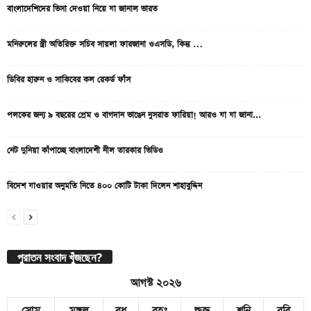
বাংলাদেশিদের ভিসা দেওয়া নিয়ে যা জানাল ভারত
মনিরুলের স্ত্রী অতিরিক্ত সচিব সায়লা ফারজানা ওএসডি, কিন্তু …
ডিবির হারুন ও সাকিবের কল রেকর্ড ফাঁস
পলকের জন্য ৯ বছরের প্রেম ও বাগদান ভাঙেন নুসরাত ফারিয়া! আরও যা যা জানা...
নেট দুনিয়া কাঁপাচ্ছে বাংলাদেশী নীল তারকার ভিডিও
বিদেশ যাওয়ার অনুমতি নিতে ৪০০ কোটি টাকা দিলেন শাহাবুদ্দিন
পুরাতন সংবাদ খুঁজছেন?
আগস্ট ২০২৬
সোম
মঙ্গল
বুধ
বৃহঃ
শুক্র
শনি
রবি