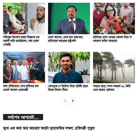
শফিকুল ইসলাম মাসুদ নিজেকে বড়
দেশে আসেন, দেখা হবে রাজপথে:
হাসিনার দেশে ফেরার ঘোষণা নিয়ে যা
সন্ত্রাসী দাবি করেছিলেন, তার প্রমাণ
হাসিনাকে ভারপ্রাপ্ত রাষ্ট্রপতি
বললেন রুমিন ফারহানা
পেয়েছি
লাল টেলিফোনে শেখ হাসিনার কল
ফেসবুকে যে স্ট্যাটাস দিয়ে পৃথিবী থেকে
সন্ধ্যার মধ্যে যেসব অঞ্চলে ৬০ কিমি
রেকর্ড শুনলেন প্রধানমন্ত্রী
বিদায় নিলেন নীরব
বেগে ঝড়ের পূর্বাভাস
সর্বশেষ আপডেট...
মুখে এক কথা আর আচরণে অন্যটা মুনাফেকির লক্ষণ: প্রতিমন্ত্রী পুতুল