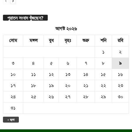
পুরাতন সংবাদ খুঁজছেন?
আগস্ট ২০২৬
সোম
মঙ্গল
বুধ
বৃহঃ
শুক্র
শনি
রবি
১
২
৩
৪
৫
৬
৭
৮
৯
১০
১১
১২
১৩
১৪
১৫
১৬
১৭
১৮
১৯
২০
২১
২২
২৩
২৪
২৫
২৬
২৭
২৮
২৯
৩০
৩১
« জুলা