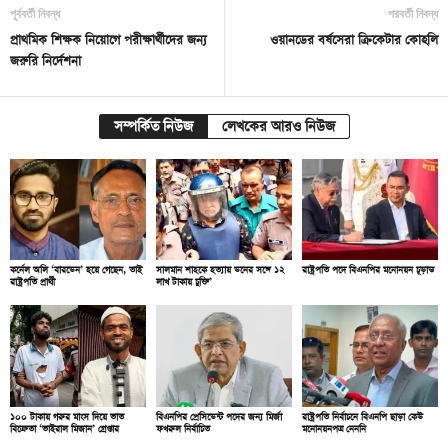
পূর্ববর্তী নিবন্ধ
পরবর্তী নিবন্ধ
প্রাথমিক শিক্ষক নিয়োগে পরীক্ষার্থীদের জন্য
ওয়ানডের বর্ষসেরা ক্রিকেটার কোহলি
জরুরি নির্দেশনা
সম্পর্কিত নিউজ
লেখকের আরও নিউজ
কর্নেল অলি ‘বারডেন’ হয়ে গেছেন, তাই
সালমান শাহকে হত্যায় ডনের সঙ্গে ১২
রাষ্ট্রপতি পদে বিএনপির মনোনয়ন চূড়ান্ত
রাষ্ট্রপতি প্রার্থী
লাখ টাকায় চুক্তি’
১০০ টাকায় গরুর মাংস দিয়ে ভাত
বিএনপির প্রেসিডেন্ট পদের জন্য মির্জা
রাষ্ট্রপতি নির্বাচনে বিএনপি ছাড়া কেউ
বিক্রেতা ‘ভাইরাল মিজান’ গ্রেপ্তার
ফখরুল নির্বাচিত
মনোনয়নপত্র নেননি