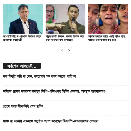
আওয়ামী লীগের পরিণতি নির্ধারণ করবে
মানুষ কতটা নির্লজ্জ, দলকে বিভ্রান্ত করে
আমার কবরের কাছে একটু যাইও তুমি,
আদালত: স্বরাষ্ট্রমন্ত্রী
এখন অবাস্তব স্বপ্ন দেখাচ্ছেন
আমার একা থাকতে ভয় করে
সর্বশেষ আপডেট...
যত কিছুই করি না কেন, কারোরই মন রক্ষা করতে পারি না
জবিতে প্রবেশ করলেন জকসুর ভিপি-এজিএসহ শিবির নেতারা, অবস্থান ছাত্রদলেরও
প্রেমে পড়ে জীবনটাই শেষ মুন্নির
মঞ্চে না ডাকায় একসঙ্গে অনুষ্ঠান ত্যাগ করেছেন বিএনপি-জামায়াতের নেতারা