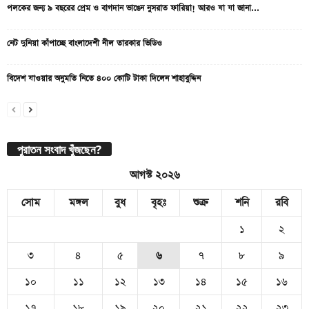
পলকের জন্য ৯ বছরের প্রেম ও বাগদান ভাঙেন নুসরাত ফারিয়া! আরও যা যা জানা...
নেট দুনিয়া কাঁপাচ্ছে বাংলাদেশী নীল তারকার ভিডিও
বিদেশ যাওয়ার অনুমতি নিতে ৪০০ কোটি টাকা দিলেন শাহাবুদ্দিন
পুরাতন সংবাদ খুঁজছেন?
আগস্ট ২০২৬
সোম
মঙ্গল
বুধ
বৃহঃ
শুক্র
শনি
রবি
১
২
৩
৪
৫
৬
৭
৮
৯
১০
১১
১২
১৩
১৪
১৫
১৬
১৭
১৮
১৯
২০
২১
২২
২৩