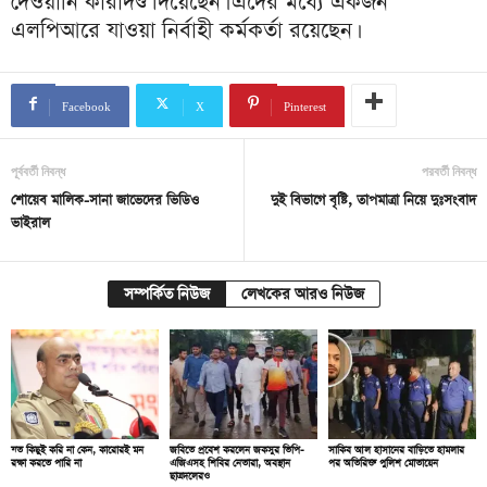
দেওয়ানি কারাদণ্ড দিয়েছেন। এদের মধ্যে একজন
এলপিআরে যাওয়া নির্বাহী কর্মকর্তা রয়েছেন।
Facebook
X
Pinterest
পূর্ববর্তী নিবন্ধ
পরবর্তী নিবন্ধ
শোয়েব মালিক-সানা জাভেদের ভিডিও
দুই বিভাগে বৃষ্টি, তাপমাত্রা নিয়ে দুঃসংবাদ
ভাইরাল
সম্পর্কিত নিউজ
লেখকের আরও নিউজ
যত কিছুই করি না কেন, কারোরই মন
জবিতে প্রবেশ করলেন জকসুর ভিপি-
সাকিব আল হাসানের বাড়িতে হামলার
রক্ষা করতে পারি না
এজিএসহ শিবির নেতারা, অবস্থান
পর অতিরিক্ত পুলিশ মোতায়েন
ছাত্রদলেরও