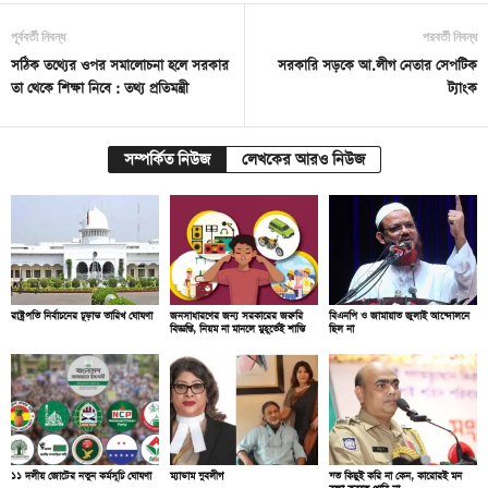
পূর্ববর্তী নিবন্ধ
পরবর্তী নিবন্ধ
সঠিক তথ্যের ওপর সমালোচনা হলে সরকার
সরকারি সড়কে আ.লীগ নেতার সেপটিক
তা থেকে শিক্ষা নিবে : তথ্য প্রতিমন্ত্রী
ট্যাংক
সম্পর্কিত নিউজ
লেখকের আরও নিউজ
রাষ্ট্রপতি নির্বাচনের চূড়ান্ত তারিখ ঘোষণা
জনসাধারণের জন্য সরকারের জরুরি
বিএনপি ও জামায়াত জুলাই আন্দোলনে
বিজ্ঞপ্তি, নিয়ম না মানলে মুহূর্তেই শাস্তি
ছিল না
১১ দলীয় জোটের নতুন কর্মসূচি ঘোষণা
ম্যাডাম যুবলীগ
যত কিছুই করি না কেন, কারোরই মন