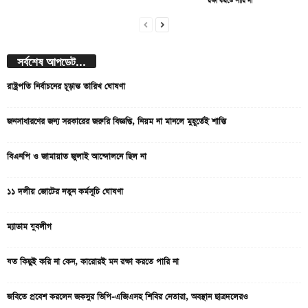
রক্ষা করতে পারি না
সর্বশেষ আপডেট...
রাষ্ট্রপতি নির্বাচনের চূড়ান্ত তারিখ ঘোষণা
জনসাধারণের জন্য সরকারের জরুরি বিজ্ঞপ্তি, নিয়ম না মানলে মুহূর্তেই শাস্তি
বিএনপি ও জামায়াত জুলাই আন্দোলনে ছিল না
১১ দলীয় জোটের নতুন কর্মসূচি ঘোষণা
ম্যাডাম যুবলীগ
যত কিছুই করি না কেন, কারোরই মন রক্ষা করতে পারি না
জবিতে প্রবেশ করলেন জকসুর ভিপি-এজিএসহ শিবির নেতারা, অবস্থান ছাত্রদলেরও