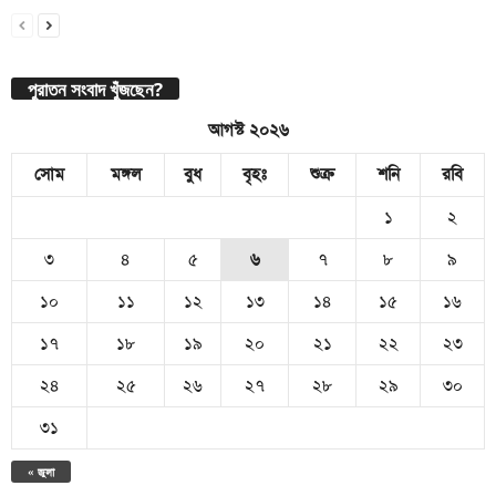
পুরাতন সংবাদ খুঁজছেন?
আগস্ট ২০২৬
সোম
মঙ্গল
বুধ
বৃহঃ
শুক্র
শনি
রবি
১
২
৩
৪
৫
৬
৭
৮
৯
১০
১১
১২
১৩
১৪
১৫
১৬
১৭
১৮
১৯
২০
২১
২২
২৩
২৪
২৫
২৬
২৭
২৮
২৯
৩০
৩১
« জুলা