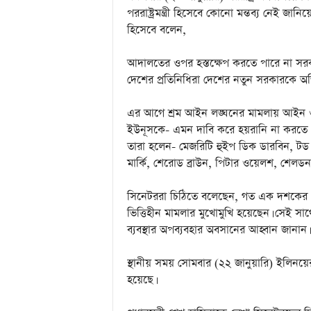
a
পররাষ্ট্রমন্ত্রী হিসেবে কোনো মন্তব্য নেই জা
i
হিসেবে বলেন,
n
m
e
আদালতের ওপর হস্তক্ষেপ করতে পারে না সরকা
n
দেশের প্রতিনিধিরা দেশের নতুন সরকারকে অভ
t
এর আগে শ্রম আইন লঙ্ঘনের মামলায় আইন ও বি
ইউনূসকে- এমন দাবি করে হয়রানি না করতে প্রধ
তারা হলেন- মেজরিটি হুইপ ডিক ডারবিন, টড 
মার্কি, শেরোড ব্রাউন, পিটার ওয়েলশ, শেলড
সিনেটররা চিঠিতে বলেছেন, গত এক দশকের ব
ভিত্তিহীন মামলার মুখোমুখি হয়েছেন। সেই 
ব্যবস্থার অপব্যবহার অবসানের আহ্বান জানান।
স্থানীয় সময় সোমবার (২২ জানুয়ারি) ইলিনয়ে
হয়েছে।