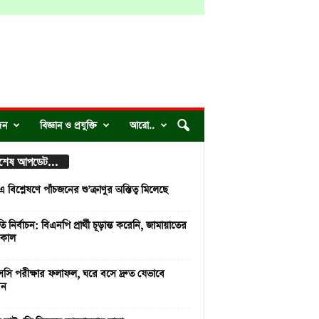
দন
বিজ্ঞান ও প্রযুক্তি
আরো..
্বশেষ আপডেট...
বিশ্লেষণে পাঁচজনের শু’ক্রাণুর অস্তিত্ব মিলেছে
রপতি নির্বাচন: বিএনপি প্রার্থী চূড়ান্ত করেনি, জামায়াতের
 কাল
ি পরীক্ষার ফলাফল, ঘরে বসে দ্রুত যেভাবে
েন