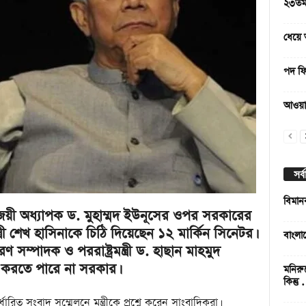
২৩তম 
ধেয়ে 
পদ ফি
আওয়াম
সর্
বিমান
িজয়ী অধ্যাপক ড. মুহাম্মদ ইউনূসের ওপর সরকারের
ত্রী শেখ হাসিনাকে চিঠি দিয়েছেন ১২ মার্কিন সিনেটর।
বাংলা
ণ সম্পাদক ও পররাষ্ট্রমন্ত্রী ড. হাছান মাহমুদ
 করতে পারে না সরকার।
মনিরু
কিন্তু
র্ধারিত সংবাদ সম্মেলনে মন্ত্রীকে প্রশ্নে করেন সাংবাদিকরা।