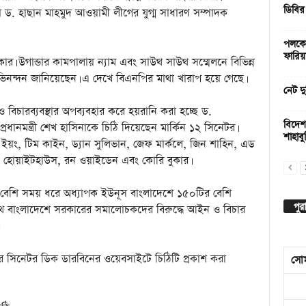
ডিবির
নিয়ে ড. হাছান মাহমুদ আওয়ামী লীগের যুগ্ম সাধারণ সম্পাদক
পলকের
ফারিয়
র। উগান্ডার কামপালায় ন্যাম এবং সাউথ সাউথ সম্মেলনে বিভিন্ন
িনন্দন জানিয়েছেন। এ দেখে বিএনপির মাথা খারাপ হয়ে গেছে।
নেট দু
চারব্যবস্থার অপব্যবহার করে হয়রানি করা হচ্ছে ড.
বিদেশ
ানমন্ত্রী শেখ হাসিনাকে চিঠি দিয়েছেন মার্কিন ১২ সিনেটর।
শাহাবুদ
ইয়ং, টিম কাইন, ড্যান সুলিভান, জেফ মার্কলে, জিন শাহিন, এড
ন হোয়াইটহাউস, রন ওয়াইডেন এবং কোরি বুকার।
েশি সময় ধরে অধ্যাপক ইউনূস বাংলাদেশে ১৫০টির বেশি
পুর
সাথে বাংলাদেশে সরকারের সমালোচকদের বিরুদ্ধে আইন ও বিচার
র সিনেটর ডিক ডারবিনের ওয়েবসাইটে চিঠিটি প্রকাশ করা
সো