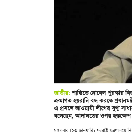
u
l
a
r
B
a
n
g
l
a
N
e
w
s
&
জাতীয়:
শান্তিতে নোবেল পুরস্কার ব
E
ক্রমাগত হয়রানি বন্ধ করতে প্রধানমন্
n
এ প্রসঙ্গে আওয়ামী লীগের যুগ্ম সাধার
t
e
বলেছেন, আদালতের ওপর হস্তক্ষেপ
r
t
মঙ্গলবার (২৩ জানুয়ারি) পররাষ্ট্র মন্ত্রণালয়ে নি