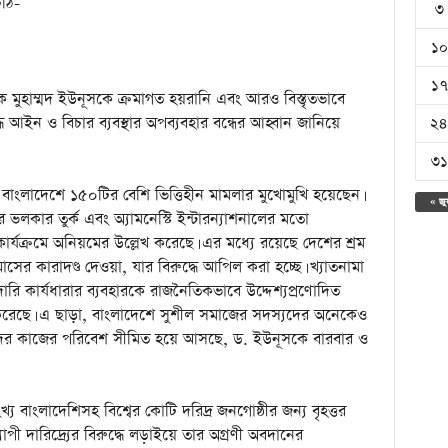
িঠি-
৩
১০
১৭
মুহাম্মদ ইউনূসকে ক্রমাগত হয়রানি এবং আরও বিস্তৃতভাবে
২৪
আইন ও বিচার ব্যবস্থার অপব্যবহার বন্ধের আহ্বান জানিয়ে
৩১
ংলাদেশে ১৫০টির বেশি ভিত্তিহীন মামলার মুখোমুখি হয়েছেন।
« জু
লকার তুর্ক এবং অ্যামনেস্টি ইন্টারন্যাশনালের মতো
কার্যক্রমে অনিয়মের উল্লেখ করেছে। এর মধ্যে রয়েছে দেশের শ্রম
ের কারাদণ্ড দেওয়া, যার বিরুদ্ধে আপিল করা হচ্ছে। খ্যাতনামা
রি কার্যধারার ব্যবহারকে রাজনৈতিকভাবে উদ্দেশ্যপ্রণোদিত
 করেছে। এ ছাড়া, বাংলাদেশে সুশীল সমাজের সদস্যদের অনেকেও
াদের কাজের পরিবেশ সীমিত হয়ে আসছে, ড. ইউনূসকে বারবার ও
খ্য বাংলাদেশিসহ বিশ্বের কোটি দরিদ্র জনগোষ্ঠীর জন্য বৃহত্তর
যাপী দারিদ্র্যের বিরুদ্ধে লড়াইয়ে তার অগ্রণী অবদানের