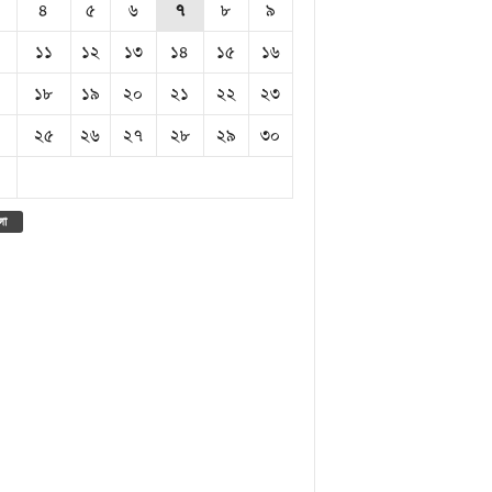
৪
৫
৬
৭
৮
৯
১১
১২
১৩
১৪
১৫
১৬
১৮
১৯
২০
২১
২২
২৩
২৫
২৬
২৭
২৮
২৯
৩০
লা