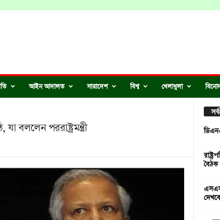
ীতি
আইন আদালত
সারাদেশ
বিশ্ব
খেলাধুলা
বিনো
ী
সর
া বললেন পররাষ্ট্রমন্ত্রী
ডিএনএ 
রাষ্ট্
বৈঠক
এসএসস
দেখব