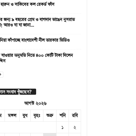
 হারুন ও সাকিবের কল রেকর্ড ফাঁস
 জন্য ৯ বছরের প্রেম ও বাগদান ভাঙেন নুসরাত
া! আরও যা যা জানা...
নিয়া কাঁপাচ্ছে বাংলাদেশী নীল তারকার ভিডিও
 যাওয়ার অনুমতি নিতে ৪০০ কোটি টাকা দিলেন
্দিন
াতন সংবাদ খুঁজছেন?
আগস্ট ২০২৬
ম
মঙ্গল
বুধ
বৃহঃ
শুক্র
শনি
রবি
১
২