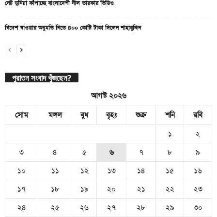
নেট দুনিয়া কাঁপাচ্ছে বাংলাদেশী নীল তারকার ভিডিও
বিদেশ যাওয়ার অনুমতি নিতে ৪০০ কোটি টাকা দিলেন শাহাবুদ্দিন
পুরাতন সংবাদ খুঁজছেন?
আগস্ট ২০২৬
সোম
মঙ্গল
বুধ
বৃহঃ
শুক্র
শনি
রবি
১
২
৩
৪
৫
৬
৭
৮
৯
১০
১১
১২
১৩
১৪
১৫
১৬
১৭
১৮
১৯
২০
২১
২২
২৩
২৪
২৫
২৬
২৭
২৮
২৯
৩০