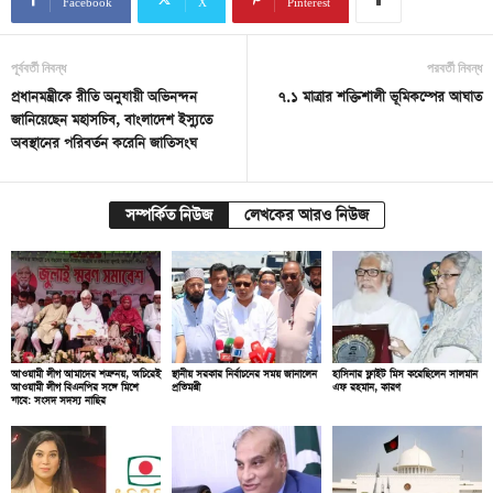
Facebook
X
Pinterest
পূর্ববর্তী নিবন্ধ
পরবর্তী নিবন্ধ
প্রধানমন্ত্রীকে রীতি অনুযায়ী অভিনন্দন
৭.১ মাত্রার শক্তিশালী ভূমিকম্পের আঘাত
জানিয়েছেন মহাসচিব, বাংলাদেশ ইস্যুতে
অবস্থানের পরিবর্তন করেনি জাতিসংঘ
সম্পর্কিত নিউজ
লেখকের আরও নিউজ
আওয়ামী লীগ আমাদের শত্রু নয়, অচিরেই
স্থানীয় সরকার নির্বাচনের সময় জানালেন
হাসিনার ফ্লাইট মিস করেছিলেন সালমান
আওয়ামী লীগ বিএনপির সঙ্গে মিশে
প্রতিমন্ত্রী
এফ রহমান, কারণ
যাবে: সংসদ সদস্য নাছির