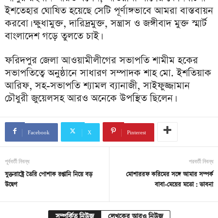
ইশতেহার ঘোষিত হয়েছে সেটি পূর্ণাঙ্গভাবে আমরা বাস্তবায়ন
করবো। ক্ষুধামুক্ত, দারিদ্রমুক্ত, সন্ত্রাস ও জঙ্গীবাদ মুক্ত স্মার্ট
বাংলাদেশ গড়ে তুলতে চাই।
ফরিদপুর জেলা আওয়ামীলীগের সভাপতি শামীম হকের
সভাপতিত্বে অনুষ্ঠানে সাধারণ সম্পাদক শাহ মো. ইশতিয়াক
আরিফ, সহ-সভাপতি শ্যামল ব্যানাজী, সাইফুজ্জামান
চৌধুরী জুয়েলসহ আরও অনেকে উপস্থিত ছিলেন।
Facebook
X
Pinterest
পূর্ববর্তী নিবন্ধ
পরবর্তী নিবন্ধ
যুক্তরাষ্ট্রে তৈরি পোশাক রপ্তানি নিয়ে বড়
মোশাররফ করিমের সঙ্গে আমার সম্পর্ক
উদ্বেগ
বাবা-মেয়ের মতো : ভাবনা
সম্পর্কিত নিউজ
লেখকের আরও নিউজ