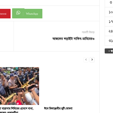
৩
১০
terest
WhatsApp
১৭
২৪
পরবর্তী নিবন্ধ
আজকের লড়াইটা সাকিব-তামিমেরও
৩১
« জু
 মাদ্রাসায় শিবিরের প্রবেশে বাধা,
ঈদে মিলাদুন্নবীর ছুটি ঘোষণা
রদলের নেতাকর্মীরা