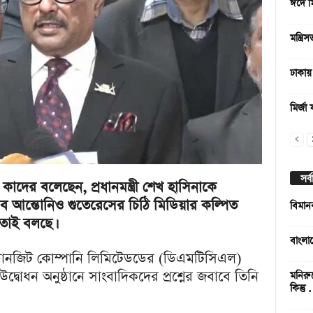
ঈদে মি
মন্ত্র
ঢাকায় 
মির্জা
সর্
কাদের বলেছেন, প্রধানমন্ত্রী শেখ হাসিনাকে
ব আন্তোনিও গুতেরেসের চিঠি মিডিয়ার কল্পিত
বিমান
তাই বলছে।
বাংলা
 ট্রানজিট কোম্পানি লিমিটেডডের (ডিএমটিসিএল)
 উদ্বোধন অনুষ্ঠানে সাংবাদিকদের প্রশ্নের জবাবে তিনি
মনিরু
কিন্তু