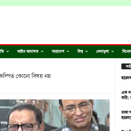
ীতি
আইন আদালত
সারাদেশ
বিশ্ব
খেলাধুলা
বিনো
সর
দন কল্পিত কোনো বিষয় নয়
ছাত্র
এক দফ
করি: 
ঢাকা আ
ছাত্রদ