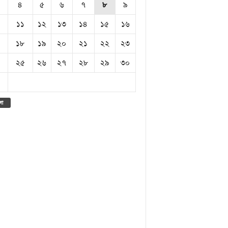
৪
৫
৬
৭
৮
৯
১১
১২
১৩
১৪
১৫
১৬
১৮
১৯
২০
২১
২২
২৩
২৫
২৬
২৭
২৮
২৯
৩০
লা