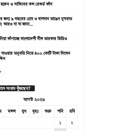
 হারুন ও সাকিবের কল রেকর্ড ফাঁস
 জন্য ৯ বছরের প্রেম ও বাগদান ভাঙেন নুসরাত
া! আরও যা যা জানা...
নিয়া কাঁপাচ্ছে বাংলাদেশী নীল তারকার ভিডিও
 যাওয়ার অনুমতি নিতে ৪০০ কোটি টাকা দিলেন
্দিন
াতন সংবাদ খুঁজছেন?
আগস্ট ২০২৬
ম
মঙ্গল
বুধ
বৃহঃ
শুক্র
শনি
রবি
১
২