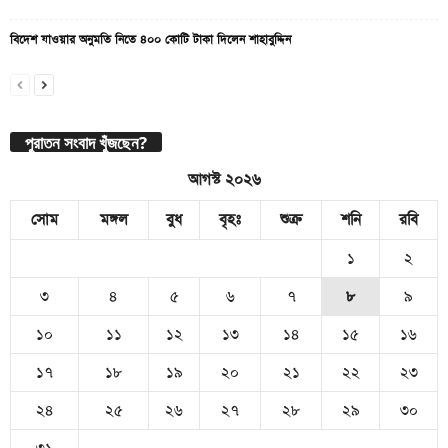
বিদেশ যাওয়ার অনুমতি নিতে ৪০০ কোটি টাকা দিলেন শাহাবুদ্দিন
পুরাতন সংবাদ খুঁজছেন?
আগস্ট ২০২৬
সোম
মঙ্গল
বুধ
বৃহঃ
শুক্র
শনি
রবি
১
২
৩
৪
৫
৬
৭
৮
৯
১০
১১
১২
১৩
১৪
১৫
১৬
১৭
১৮
১৯
২০
২১
২২
২৩
২৪
২৫
২৬
২৭
২৮
২৯
৩০