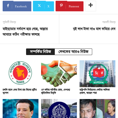
Facebook
X
Pinterest
পূর্ববর্তী নিবন্ধ
পরবর্তী নিবন্ধ
মাইয়্যাডার সর্বনাশ হয়ে গেছে, আল্লায়
দুই লাখ টাকা দাও মাল কমিয়ে দেব
আমারে কঠিন পরীক্ষাত ফালছে
সম্পর্কিত নিউজ
লেখকের আরও নিউজ
চলতি মাসে ফের টানা চার দিনের ছুটির
২৪ ঘণ্টায় নাটকীয় মোড়, নেপথ্যে
রাষ্ট্রপতি নির্বাচনের ভোটার তালিকা
সুযোগ
কূটনৈতিক বিবৃতি
প্রকাশ, আছেন যারা