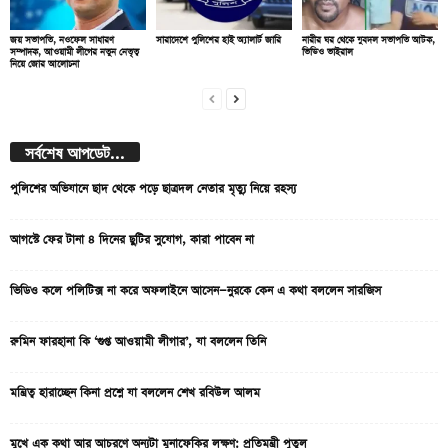
জয় সভাপতি, নওফেল সাধারণ
সারাদেশে পুলিশের হাই অ্যালার্ট জারি
নারীর ঘর থেকে যুবদল সভাপতি আটক,
সম্পাদক, আওয়ামী লীগের নতুন নেতৃত্ব
ভিডিও ভাইরাল
নিয়ে জোর আলোচনা
সর্বশেষ আপডেট...
পুলিশের অভিযানে ছাদ থেকে পড়ে ছাত্রদল নেতার মৃত্যু নিয়ে রহস্য
আগস্টে ফের টানা ৪ দিনের ছুটির সুযোগ, কারা পাবেন না
ভিডিও কলে পলিটিক্স না করে অফলাইনে আসেন—নুরকে কেন এ কথা বললেন সারজিস
রুমিন ফারহানা কি ‘গুপ্ত আওয়ামী লীগার’, যা বললেন তিনি
মন্ত্রিত্ব হারাচ্ছেন কিনা প্রশ্নে যা বললেন শেখ রবিউল আলম
মুখে এক কথা আর আচরণে অন্যটা মুনাফেকির লক্ষণ: প্রতিমন্ত্রী পুতুল