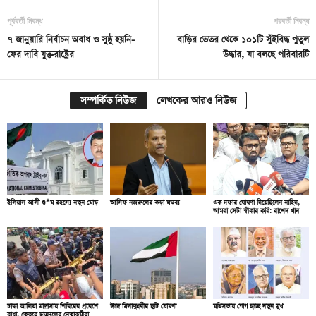
পূর্ববর্তী নিবন্ধ
পরবর্তী নিবন্ধ
৭ জানুয়ারি নির্বাচন অবাধ ও সুষ্ঠু হয়নি-
বাড়ির ভেতর থেকে ১০১টি সুঁইবিদ্ধ পুতুল
ফের দাবি যুক্তরাষ্ট্রের
উদ্ধার, যা বলছে পরিবারটি
সম্পর্কিত নিউজ
লেখকের আরও নিউজ
ইলিয়াস আলী গু*ম রহস্যে নতুন মোড়
আসিফ নজরুলের কড়া মন্তব্য
এক দফার ঘোষণা দিয়েছিলেন নাহিদ,
আমরা সেটা স্বীকার করি: রাশেদ খান
ঢাকা আলিয়া মাদ্রাসায় শিবিরের প্রবেশে
ঈদে মিলাদুন্নবীর ছুটি ঘোষণা
মন্ত্রিসভায় যোগ হচ্ছে নতুন মুখ
বাধা, ভেতরে ছাত্রদলের নেতাকর্মীরা