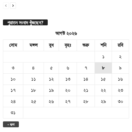
পুরাতন সংবাদ খুঁজছেন?
আগস্ট ২০২৬
সোম
মঙ্গল
বুধ
বৃহঃ
শুক্র
শনি
রবি
১
২
৩
৪
৫
৬
৭
৮
৯
১০
১১
১২
১৩
১৪
১৫
১৬
১৭
১৮
১৯
২০
২১
২২
২৩
২৪
২৫
২৬
২৭
২৮
২৯
৩০
৩১
« জুলা