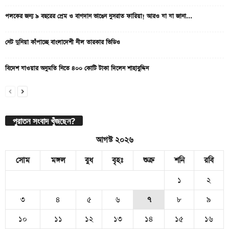
পলকের জন্য ৯ বছরের প্রেম ও বাগদান ভাঙেন নুসরাত ফারিয়া! আরও যা যা জানা...
নেট দুনিয়া কাঁপাচ্ছে বাংলাদেশী নীল তারকার ভিডিও
বিদেশ যাওয়ার অনুমতি নিতে ৪০০ কোটি টাকা দিলেন শাহাবুদ্দিন
পুরাতন সংবাদ খুঁজছেন?
আগস্ট ২০২৬
সোম
মঙ্গল
বুধ
বৃহঃ
শুক্র
শনি
রবি
১
২
৩
৪
৫
৬
৭
৮
৯
১০
১১
১২
১৩
১৪
১৫
১৬