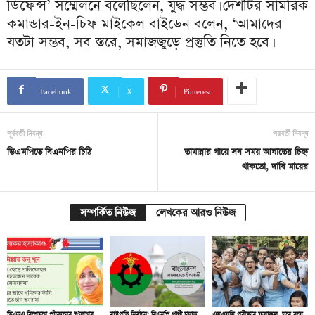
ডিফেন্স’ সম্মেলনে বলেছিলেন, যুদ্ধ সম্ভব। দেশটির সামরিক
কমান্ডার-ইন-চিফ মাইকেল বাইডেন বলেন, ‘আমাদের
যতটা সম্ভব, সব স্তরে, সমাজজুড়ে প্রস্তুতি নিতে হবে।
Facebook
X
Pinterest
পূর্ববর্তী নিবন্ধ
পরবর্তী নিবন্ধ
ডিএমপিতে বিএনপির চিঠি
তামান্নার গায়ে সব সময় আঘাতের চিহ্ন
থাকতো, দাবি মায়ের
সম্পর্কিত নিউজ
লেখকের আরও নিউজ
ডিএনএ বিশ্লেষণে পাঁচজনের শু’ক্রাণুর
রাষ্ট্রপতি নির্বাচন: বিএনপি প্রার্থী চূড়ান্ত
এসএসসি পরীক্ষার ফলাফল, ঘরে বসে