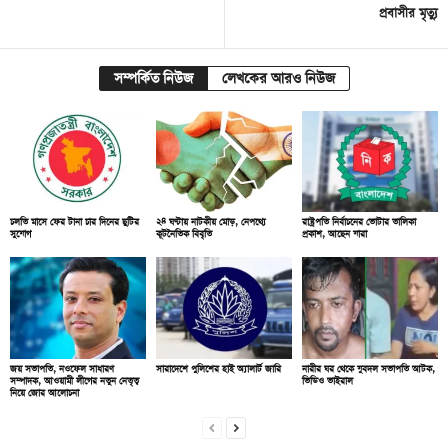
প্রবাসীর মৃত্যু
সম্পর্কিত নিউজ
লেখকের আরও নিউজ
চলতি মাসে ফের টানা চার দিনের ছুটির
২৪ ঘণ্টায় নাটকীয় মোড়, নেপথ্যে
রাষ্ট্রপতি নির্বাচনের ভোটার তালিকা
সুযোগ
কূটনৈতিক বিবৃতি
প্রকাশ, আছেন যারা
জয় সভাপতি, নওফেল সাধারণ
সারাদেশে পুলিশের হাই অ্যালার্ট জারি
নারীর ঘর থেকে যুবদল সভাপতি আটক,
সম্পাদক, আওয়ামী লীগের নতুন নেতৃত্ব
ভিডিও ভাইরাল
নিয়ে জোর আলোচনা