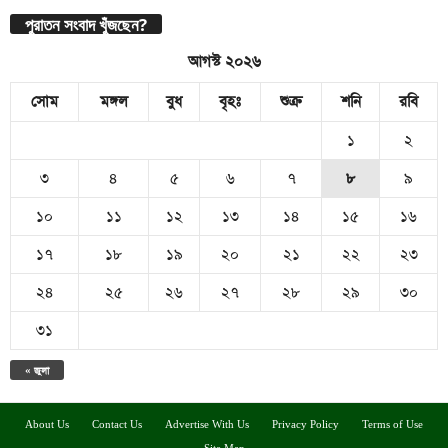
পুরাতন সংবাদ খুঁজছেন?
আগস্ট ২০২৬
সোম
মঙ্গল
বুধ
বৃহঃ
শুক্র
শনি
রবি
১
২
৩
৪
৫
৬
৭
৮
৯
১০
১১
১২
১৩
১৪
১৫
১৬
১৭
১৮
১৯
২০
২১
২২
২৩
২৪
২৫
২৬
২৭
২৮
২৯
৩০
৩১
« জুলা
About Us
Contact Us
Advertise With Us
Privacy Policy
Terms of Use